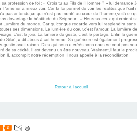
 profession de foi : « Crois tu au Fils de l’Homme ? » lui demande Jésu
 l ‘amener à mieux voir. Car la foi permet de voir les réalités que l’œil 
le n’a pas entendu,ce qui n’est pas monté au cœur de l’homme,voilà ce 
ns davantage la béatitude du Seigneur : « Heureux ceux qui croient sa
hrist Lumière du monde. Car quiconque regarde vers lui resplendira sans
ns toutes ses dimensions. La lumière du cœur,c’est l’amour. La lumière de
u visage, c’est la joie. La lumière du geste, c’est le partage. Enfin la gué
e de Siloé, » dit Jésus à cet homme. Sa guérison est également progress
t Augustin avait raison. Dieu qui nous a créés sans nous ne veut pas no
vré de sa cécité. Il est devenu un être nouveau. Vraiment,il faut le pro
on IL accomplit notre rédemption Il nous appelle à la réconciliation.
Retour à l'accueil
t
0