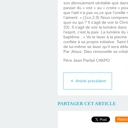
son dénouement véritable que dans sa
passer du « voir » au « croire » pour
que l’œil n’a pas vu,ce que l’oreil
l’aiment. » (1co,2,9) Nous compreno
quoi ou qui ? Il s’agit de voir le C
33). Il s’agit de voir la lumière da
l’esprit, c’est la paix. La lumière d
baptême : « Va te laver à la piscin
confiée à sa propre initiative. Sain
de lui-même se laver qu’il sera déli
Par Jésus, Dieu renouvelle sa créati
Père Jean Parfait CAKPO
Article précédent
PARTAGER CET ARTICLE
Repos