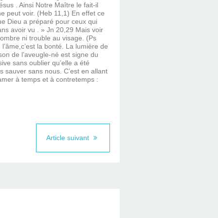
s . Ainsi Notre Maître le fait-il
ne peut voir. (Heb 11,1) En effet ce
que Dieu a préparé pour ceux qui
ns avoir vu . » Jn 20,29 Mais voir
 ombre ni trouble au visage. (Ps
 l’âme,c’est la bonté. La lumière de
rison de l’aveugle-né est signe du
ive sans oublier qu’elle a été
us sauver sans nous. C’est en allant
clamer à temps et à contretemps :
Article suivant