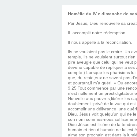
Homélie du IV e dimanche de ca
Par Jésus, Dieu renouvelle sa créat
IL accomplit notre rédemption
Il nous appelle à la réconciliation.
Ils ne voulaient pas le croire. Un 
temple, ils ne voulaient surtout rien
pire aveugle que celui qui ne veut pa
devenu capable de répliquer à ses adv
compte.) Lorsque les pharisiens lui
que, du reste,eux ne savent pas d’o
et pourtant,il m’a guéri. » Ou encor
9,25 Tout commence par une rencont
n’est nullement un prestidigitateur 
Nouvelle aux pauvres,libérer les ca
doublement :privé de la vue qui est l
accomplir une délivrance ,une guéri
Dieu. Jésus voit quelqu’un qui ne le 
son nom sommes-nous suffisamment at
Dieu.Jésus est l’icône de la tendres
humain et rien d’humain ne lui est é
aime son prochain est dans la lumièr