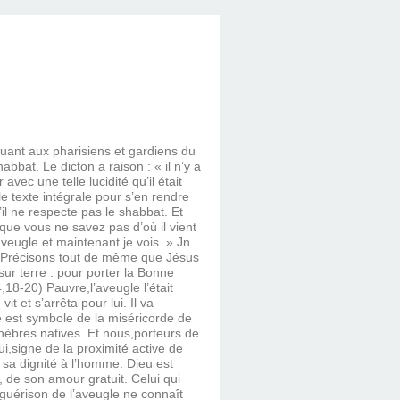
Quant aux pharisiens et gardiens du
abbat. Le dicton a raison : « il n’y a
vec une telle lucidité qu’il était
 le texte intégrale pour s’en rendre
il ne respecte pas le shabbat. Et
que vous ne savez pas d’où il vient
aveugle et maintenant je vois. » Jn
. Précisons tout de même que Jésus
sur terre : pour porter la Bonne
18-20) Pauvre,l’aveugle l’était
t et s’arrêta pour lui. Il va
e est symbole de la miséricorde de
ténèbres natives. Et nous,porteurs de
,signe de la proximité active de
e sa dignité à l’homme. Dieu est
, de son amour gratuit. Celui qui
 guérison de l’aveugle ne connaît