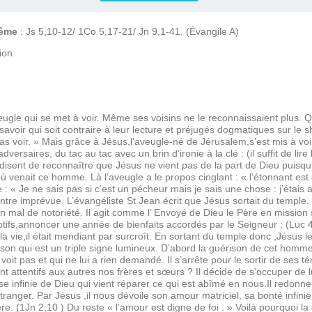
rême
: Js 5,10-12/ 1Co 5,17-21/ Jn 9,1-41. (Évangile A)
ion
aveugle qui se met à voir. Même ses voisins ne le reconnaissaient plus. 
 savoir qui soit contraire à leur lecture et préjugés dogmatiques sur le sh
s voir. » Mais grâce à Jésus,l’aveugle-né de Jérusalem,s’est mis à voir a
ersaires, du tac au tac avec un brin d’ironie à la clé : (il suffit de lire
 disent de reconnaître que Jésus ne vient pas de la part de Dieu puisqu’
ù venait ce homme. Là l’aveugle a le propos cinglant : « l’étonnant est 
e : « Je ne sais pas si c’est un pécheur mais je sais une chose : j’étais 
re imprévue. L’évangéliste St Jean écrit que Jésus sortait du temple
en mal de notoriété. Il agit comme l’ Envoyé de Dieu le Père en mission 
ptifs,annoncer une année de bienfaits accordés par le Seigneur ; (Luc 4,
a vie,il était mendiant par surcroît. En sortant du temple donc ,Jésus le vi
son qui est un triple signe lumineux. D’abord la guérison de cet homm
voit pas et qui ne lui a rien demandé. Il s’arrête pour le sortir de ses 
tentifs aux autres nos frères et sœurs ? Il décide de s’occuper de lui
se infinie de Dieu qui vient réparer ce qui est abîmé en nous.Il redonn
tranger. Par Jésus ,il nous dévoile son amour matriciel, sa bonté infinie
e. (1Jn 2,10 ) Du reste « l’amour est digne de foi . » Voilà pourquoi la