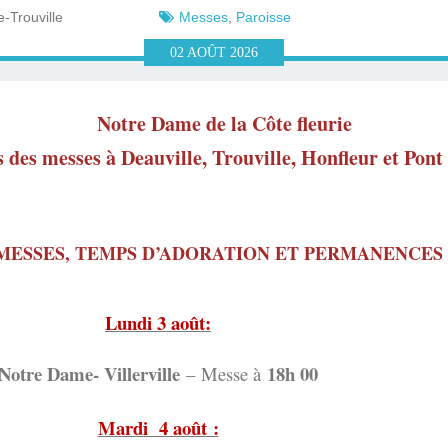
-Trouville
Messes
,
Paroisse
02
AOÛT
2026
Notre Dame de la Côte fleurie
des messes à Deauville, Trouville, Honfleur et Pont
MESSES, TEMPS D’ADORATION ET PERMANENCES
Lundi 3 août:
Notre Dame- Villerville
18h 00
–
Messe à
Mardi 4 août :