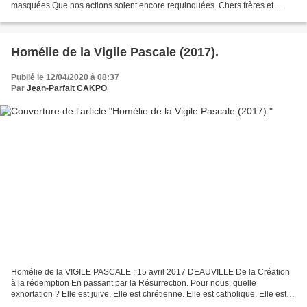
masquées Que nos actions soient encore requinquées. Chers frères et
sœurs Bien aimés de Dieu Qui l’eût cru,...
Homélie de la Vigile Pascale (2017).
Publié le 12/04/2020 à 08:37
Par
Jean-Parfait CAKPO
Homélie de la VIGILE PASCALE : 15 avril 2017 DEAUVILLE De la Création
à la rédemption En passant par la Résurrection. Pour nous, quelle
exhortation ? Elle est juive. Elle est chrétienne. Elle est catholique. Elle est
céleste et terrestre. Elle est universelle,la...