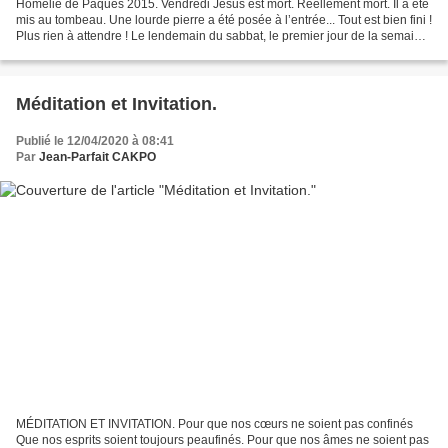
Homélie de Pâques 2015. Vendredi Jésus est mort. Réellement mort. Il a été
mis au tombeau. Une lourde pierre a été posée à l’entrée... Tout est bien fini !
Plus rien à attendre ! Le lendemain du sabbat, le premier jour de la semaine,
des femmes vont au...
Méditation et Invitation.
Publié le 12/04/2020 à 08:41
Par
Jean-Parfait CAKPO
MÉDITATION ET INVITATION. Pour que nos cœurs ne soient pas confinés
Que nos esprits soient toujours peaufinés. Pour que nos âmes ne soient pas