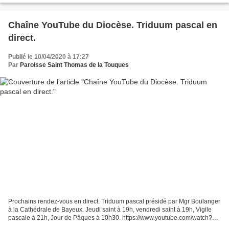
Chaîne YouTube du Diocèse. Triduum pascal en
direct.
Publié le 10/04/2020 à 17:27
Par
Paroisse Saint Thomas de la Touques
Prochains rendez-vous en direct. Triduum pascal présidé par Mgr Boulanger
à la Cathédrale de Bayeux. Jeudi saint à 19h, vendredi saint à 19h, Vigile
pascale à 21h, Jour de Pâques à 10h30. https://www.youtube.com/watch?
v=mDCiyVFZ9L8&feature=emb_title