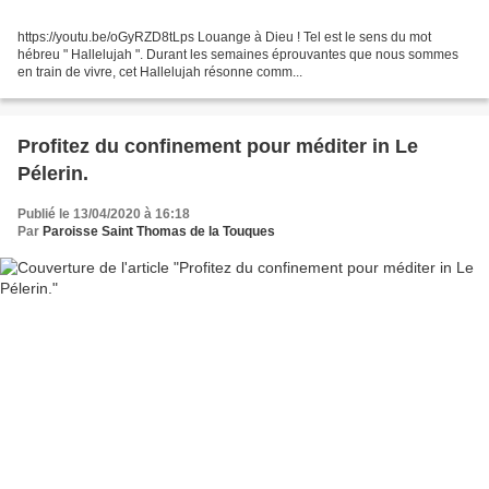
https://youtu.be/oGyRZD8tLps Louange à Dieu ! Tel est le sens du mot
hébreu " Hallelujah ". Durant les semaines éprouvantes que nous sommes
en train de vivre, cet Hallelujah résonne comm...
Profitez du confinement pour méditer in Le
Pélerin.
Publié le 13/04/2020 à 16:18
Par
Paroisse Saint Thomas de la Touques