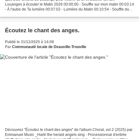
Louanges à écouter le Matin 2026 00:00:00 - Souffle sur mon matin 00:03:14
- À l'aube de Ta lumière 00:07:02 - Lumière du Matin 00:10:54 - Souffle du
Matin 00:14:58 - Lever Mon Âme 00:18:28...
Écoutez le chant des anges.
Publié le 31/12/2025 à 14:08
Par
Communauté locale de Deauville-Trouville
Découvrez "Écoutez le chant des anges" de l'album Choral, vol.2 (2025) par
Emmanuel Music _Hark! the herald angels sing - Processionnal d'entrée