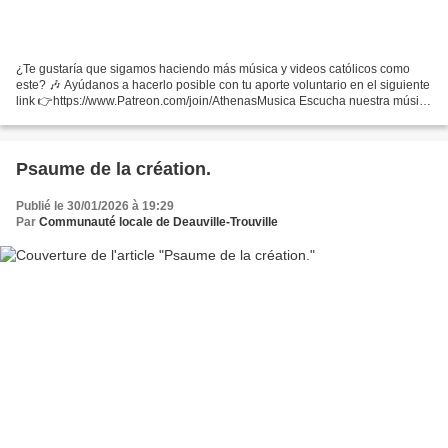
¿Te gustaría que sigamos haciendo más música y videos católicos como
este? 🎶 Ayúdanos a hacerlo posible con tu aporte voluntario en el siguiente
link 👉https://www.Patreon.com/join/AthenasMusica Escucha nuestra música
en tu plataforma digital preferid...
Psaume de la création.
Publié le 30/01/2026 à 19:29
Par
Communauté locale de Deauville-Trouville