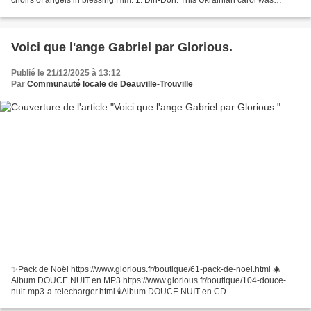
recently composed by Anna Melnychuk,...
Voici que l'ange Gabriel par Glorious.
Publié le 21/12/2025 à 13:12
Par
Communauté locale de Deauville-Trouville
✨Pack de Noël https://www.glorious.fr/boutique/61-pack-de-noel.html 🎄
Album DOUCE NUIT en MP3 https://www.glorious.fr/boutique/104-douce-
nuit-mp3-a-telecharger.html 🕯️Album DOUCE NUIT en CD
https://www.glorious.fr/boutique/103-douce-nuit-cd.html 🎄 Ce...