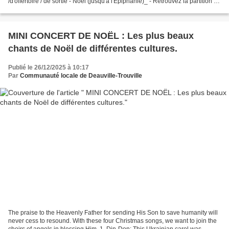
/d'offertoire / de sortie - Noël (jusqu'à l'Épiphanie)_ - Retrouvez la partition ici
: https://emmanuelmusic.net/produit/un-fils-nous-est-ne-un-fils-partiev/...
MINI CONCERT DE NOËL : Les plus beaux
chants de Noël de différentes cultures.
Publié le 26/12/2025 à 10:17
Par
Communauté locale de Deauville-Trouville
The praise to the Heavenly Father for sending His Son to save humanity will
never cess to resound. With these four Christmas songs, we want to join the
choirs of angels in blessing Him. 1. Din-Don: This Ukrainian carol was