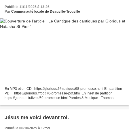
Publié le 11/11/2025 à 13:26
Par
Communauté locale de Deauville-Trouville
En MP3 et en CD : https://glorious.fr/musique/68-promesse.html En partition
PDF : https://glorious.fr/pdf/70-promesse-pdf.html En livret de partition :
https://glorious.fr/livret/69-promesse.html Paroles & Musique : Thomas
Pouzin & Benjamin Pouzin
Jésus me voici devant toi.
Publié le 06/10/2025 à 17:59