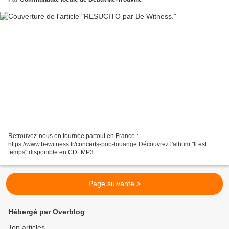
Retrouvez-nous en tournée partout en France :
https://www.bewitness.fr/concerts-pop-louange Découvrez l'album "Il est
temps" disponible en CD+MP3 :
https://boutique.bewitness.fr/products/album-il-est-temps-cd-mp3 Enregistré
en LIVE au FRAT 2023 avec 10000...
Page suivante >
Hébergé par Overblog
Top articles