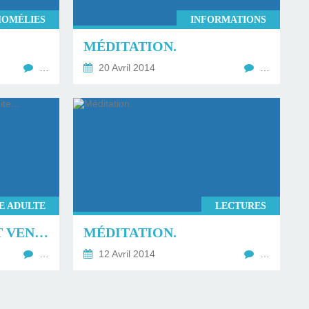
HOMÉLIES
INFORMATIONS
MÉDITATION.
…
20 Avril 2014
…
E ADULTE
LECTURES
SI QUELQU'UN VEUT VENIR À MA SUITE...
MÉDITATION.
…
12 Avril 2014
…