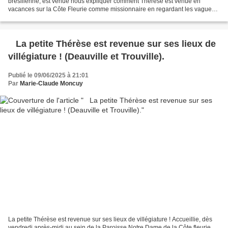
brésilienne, est venue nous expliquer comment Thérèse est venue en
vacances sur la Côte Fleurie comme missionnaire en regardant les vagues
et le soleil se coucher sur la mer. Magnifique invitation...
La petite Thérèse est revenue sur ses lieux de
villégiature ! (Deauville et Trouville).
Publié le 09/06/2025 à 21:01
Par
Marie-Claude Moncuy
La petite Thérèse est revenue sur ses lieux de villégiature ! Accueillie, dès
vendredi après-midi au sein de la Paroisse Notre Dame de la Côte fleurie,