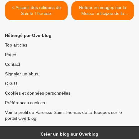
< Accueil des reliques de
Retour en images sur la
Sainte Thérèse.
Messe anticipée de la
Pentecôte à Touques en
présence du reliquaire de
Sainte Thérèse. >
Hébergé par Overblog
Top articles
Pages
Contact
Signaler un abus
C.G.U.
Cookies et données personnelles
Préférences cookies
Voir le profil de Paroisse Saint Thomas de la Touques sur le
portail Overblog
Créer un blog sur Overblog