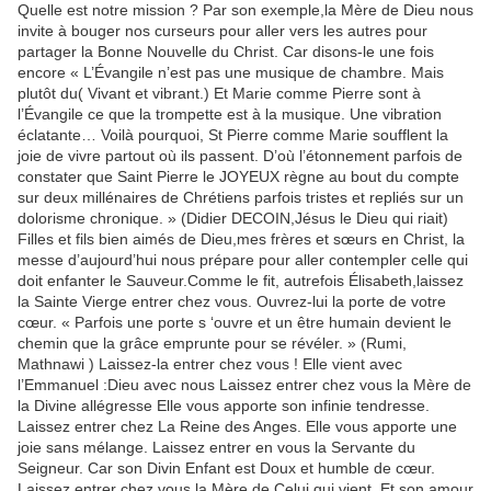
Quelle est notre mission ? Par son exemple,la Mère de Dieu nous
invite à bouger nos curseurs pour aller vers les autres pour
partager la Bonne Nouvelle du Christ. Car disons-le une fois
encore « L’Évangile n’est pas une musique de chambre. Mais
plutôt du( Vivant et vibrant.) Et Marie comme Pierre sont à
l’Évangile ce que la trompette est à la musique. Une vibration
éclatante… Voilà pourquoi, St Pierre comme Marie soufflent la
joie de vivre partout où ils passent. D’où l’étonnement parfois de
constater que Saint Pierre le JOYEUX règne au bout du compte
sur deux millénaires de Chrétiens parfois tristes et repliés sur un
dolorisme chronique. » (Didier DECOIN,Jésus le Dieu qui riait)
Filles et fils bien aimés de Dieu,mes frères et sœurs en Christ, la
messe d’aujourd’hui nous prépare pour aller contempler celle qui
doit enfanter le Sauveur.Comme le fit, autrefois Élisabeth,laissez
la Sainte Vierge entrer chez vous. Ouvrez-lui la porte de votre
cœur. « Parfois une porte s ‘ouvre et un être humain devient le
chemin que la grâce emprunte pour se révéler. » (Rumi,
Mathnawi ) Laissez-la entrer chez vous ! Elle vient avec
l’Emmanuel :Dieu avec nous Laissez entrer chez vous la Mère de
la Divine allégresse Elle vous apporte son infinie tendresse.
Laissez entrer chez La Reine des Anges. Elle vous apporte une
joie sans mélange. Laissez entrer en vous la Servante du
Seigneur. Car son Divin Enfant est Doux et humble de cœur.
Laissez entrer chez vous la Mère de Celui qui vient. Et son amour