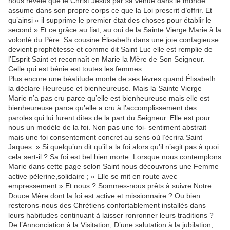
nous révèle que le Christ Jésus par sa venue dans le monde
assume dans son propre corps ce que la Loi prescrit d’offrir. Et
qu’ainsi « il supprime le premier état des choses pour établir le
second » Et ce grâce au fiat, au oui de la Sainte Vierge Marie à la
volonté du Père. Sa cousine Élisabeth dans une joie contagieuse
devient prophétesse et comme dit Saint Luc elle est remplie de
l’Esprit Saint et reconnaît en Marie la Mère de Son Seigneur.
Celle qui est bénie est toutes les femmes.
Plus encore une béatitude monte de ses lèvres quand Élisabeth
la déclare Heureuse et bienheureuse. Mais la Sainte Vierge
Marie n’a pas cru parce qu’elle est bienheureuse mais elle est
bienheureuse parce qu’elle a cru à l’accomplissement des
paroles qui lui furent dites de la part du Seigneur. Elle est pour
nous un modèle de la foi. Non pas une foi- sentiment abstrait
mais une foi consentement concret au sens où l’écrira Saint
Jaques. » Si quelqu’un dit qu’il a la foi alors qu’il n’agit pas à quoi
cela sert-il ? Sa foi est bel bien morte. Lorsque nous contemplons
Marie dans cette page selon Saint nous découvrons une Femme
active pèlerine,solidaire ; « Elle se mit en route avec
empressement » Et nous ? Sommes-nous prêts à suivre Notre
Douce Mère dont la foi est active et missionnaire ? Ou bien
resterons-nous des Chrétiens confortablement installés dans
leurs habitudes continuant à laisser ronronner leurs traditions ?
De l’Annonciation à la Visitation, D’une salutation à la jubilation,