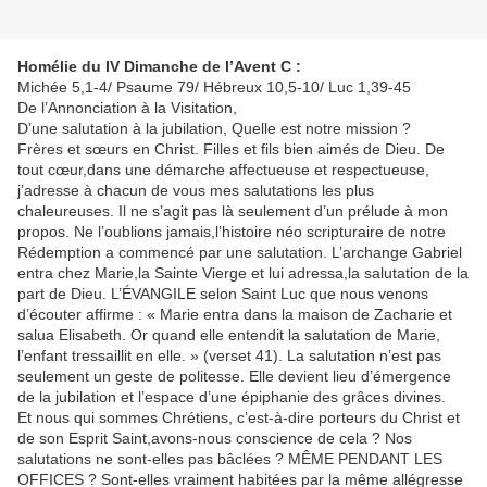
Homélie du IV Dimanche de l’Avent C :
Michée 5,1-4/ Psaume 79/ Hébreux 10,5-10/ Luc 1,39-45
De l’Annonciation à la Visitation,
D’une salutation à la jubilation, Quelle est notre mission ?
Frères et sœurs en Christ. Filles et fils bien aimés de Dieu. De
tout cœur,dans une démarche affectueuse et respectueuse,
j’adresse à chacun de vous mes salutations les plus
chaleureuses. Il ne s’agit pas là seulement d’un prélude à mon
propos. Ne l’oublions jamais,l’histoire néo scripturaire de notre
Rédemption a commencé par une salutation. L’archange Gabriel
entra chez Marie,la Sainte Vierge et lui adressa,la salutation de la
part de Dieu. L’ÉVANGILE selon Saint Luc que nous venons
d’écouter affirme : « Marie entra dans la maison de Zacharie et
salua Elisabeth. Or quand elle entendit la salutation de Marie,
l’enfant tressaillit en elle. » (verset 41). La salutation n’est pas
seulement un geste de politesse. Elle devient lieu d’émergence
de la jubilation et l’espace d’une épiphanie des grâces divines.
Et nous qui sommes Chrétiens, c’est-à-dire porteurs du Christ et
de son Esprit Saint,avons-nous conscience de cela ? Nos
salutations ne sont-elles pas bâclées ? MÊME PENDANT LES
OFFICES ? Sont-elles vraiment habitées par la même allégresse