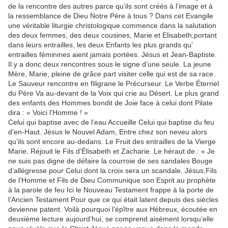
de la rencontre des autres parce qu’ils sont créés à l’image et à
la ressemblance de Dieu Notre Père à tous ? Dans cet Evangile
une véritable liturgie christologique commence dans la salutation
des deux femmes, des deux cousines, Marie et Elisabeth,portant
dans leurs entrailles, les deux Enfants les plus grands qu’
entrailles féminines aient jamais portées. Jésus et Jean-Baptiste.
Il y a donc deux rencontres sous le signe d’une seule. La jeune
Mère, Marie, pleine de grâce part visiter celle qui est de sa race.
Le Sauveur rencontre en filigrane le Précurseur. Le Verbe Éternel
du Père Va au-devant de la Voix qui crie au Désert. Le plus grand
des enfants des Hommes bondit de Joie face à celui dont Pilate
dira : « Voici l’Homme ! »
Celui qui baptise avec de l’eau Accueille Celui qui baptise du feu
d’en-Haut. Jésus le Nouvel Adam, Entre chez son neveu alors
qu’ils sont encore au-dedans. Le Fruit des entrailles de la Vierge
Marie, Réjouit le Fils d’Élisabeth et Zacharie. Le héraut de : « Je
ne suis pas digne de défaire la courroie de ses sandales Bouge
d’allégresse pour Celui dont la croix sera un scandale. Jésus,Fils
de l’Homme et Fils de Dieu Communique son Esprit au prophète
à la parole de feu Ici le Nouveau Testament frappe à la porte de
l’Ancien Testament Pour que ce qui était latent depuis des siècles
devienne patent. Voilà pourquoi l’épître aux Hébreux, écoutée en
deuxième lecture aujourd’hui, se comprend aisément lorsqu’elle