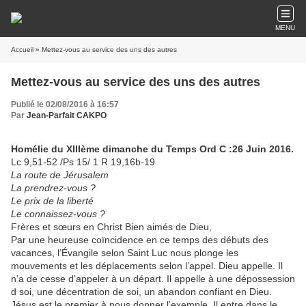
MENU
Accueil
» Mettez-vous au service des uns des autres
Mettez-vous au service des uns des autres
Publié le 02/08/2016 à 16:57
Par
Jean-Parfait CAKPO
Homélie du XIIIème dimanche du Temps Ord C :26 Juin 2016.
Lc 9,51-52 /Ps 15/ 1 R 19,16b-19
La route de Jérusalem
La prendrez-vous ?
Le prix de la liberté
Le connaissez-vous ?
Frères et sœurs en Christ Bien aimés de Dieu,
Par une heureuse coïncidence en ce temps des débuts des
vacances, l’Évangile selon Saint Luc nous plonge les
mouvements et les déplacements selon l’appel. Dieu appelle. Il
n’a de cesse d’appeler à un départ. Il appelle à une dépossession
d soi, une décentration de soi, un abandon confiant en Dieu.
Jésus est le premier à nous donner l’exemple. Il entre dans le