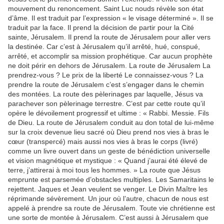
mouvement du renoncement. Saint Luc nouds révèle son état
d’âme. Il est traduit par l’expression « le visage déterminé ». Il se
traduit par la face. Il prend la décision de partir pour la Cité
sainte, Jérusalem. Il prend la route de Jérusalem pour aller vers
la destinée. Car c’est à Jérusalem qu’il arrêté, hué, conspué,
arrêté, et accomplir sa mission prophétique. Car aucun prophète
ne doit périr en dehors de Jérusalem. La route de Jérusalem La
prendrez-vous ? Le prix de la liberté Le connaissez-vous ? La
prendre la route de Jérusalem c’est s’engager dans le chemin
des montées. La route des pèlerinages par laquelle, Jésus va
parachever son pèlerinage terrestre. C’est par cette route qu’il
opère le dévoilement progressif et ultime : « Rabbi. Messie. Fils
de Dieu. La route de Jérusalem conduit au don total de lui-même
sur la croix devenue lieu sacré où Dieu prend nos vies à bras le
cœur (transpercé) mais aussi nos vies à bras le corps (livré)
comme un livre ouvert dans un geste de bénédiction universelle
et vision magnétique et mystique : « Quand j’aurai été élevé de
terre, j’attirerai à moi tous les hommes. » La route que Jésus
emprunte est parsemée d’obstacles multiples. Les Samaritains le
rejettent. Jaques et Jean veulent se venger. Le Divin Maître les
réprimande sévèrement. Un jour où l’autre, chacun de nous est
appelé à prendre sa route de Jérusalem. Toute vie chrétienne est
une sorte de montée à Jérusalem. C’est aussi à Jérusalem que