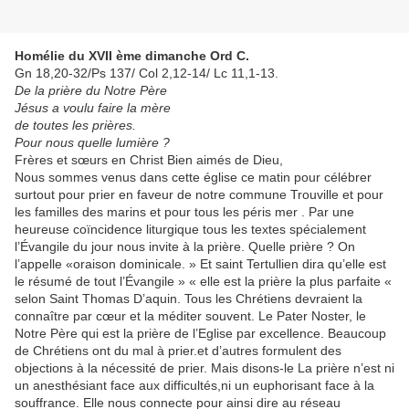
Homélie du XVII ème dimanche Ord C.
Gn 18,20-32/Ps 137/ Col 2,12-14/ Lc 11,1-13.
De la prière du Notre Père
Jésus a voulu faire la mère
de toutes les prières.
Pour nous quelle lumière ?
Frères et sœurs en Christ Bien aimés de Dieu,
Nous sommes venus dans cette église ce matin pour célébrer
surtout pour prier en faveur de notre commune Trouville et pour
les familles des marins et pour tous les péris mer . Par une
heureuse coïncidence liturgique tous les textes spécialement
l’Évangile du jour nous invite à la prière. Quelle prière ? On
l’appelle «oraison dominicale. » Et saint Tertullien dira qu’elle est
le résumé de tout l’Évangile » « elle est la prière la plus parfaite «
selon Saint Thomas D’aquin. Tous les Chrétiens devraient la
connaître par cœur et la méditer souvent. Le Pater Noster, le
Notre Père qui est la prière de l’Eglise par excellence. Beaucoup
de Chrétiens ont du mal à prier.et d’autres formulent des
objections à la nécessité de prier. Mais disons-le La prière n’est ni
un anesthésiant face aux difficultés,ni un euphorisant face à la
souffrance. Elle nous connecte pour ainsi dire au réseau