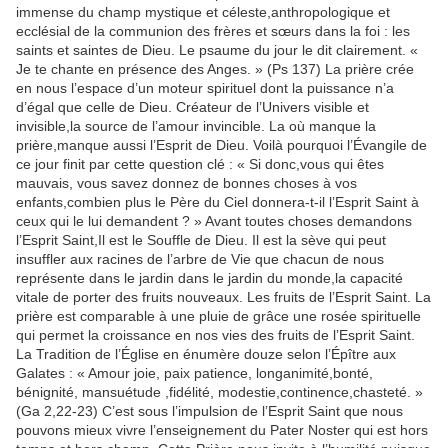
immense du champ mystique et céleste,anthropologique et
ecclésial de la communion des frères et sœurs dans la foi : les
saints et saintes de Dieu. Le psaume du jour le dit clairement. «
Je te chante en présence des Anges. » (Ps 137) La prière crée
en nous l’espace d’un moteur spirituel dont la puissance n’a
d’égal que celle de Dieu. Créateur de l’Univers visible et
invisible,la source de l’amour invincible. La où manque la
prière,manque aussi l’Esprit de Dieu. Voilà pourquoi l’Évangile de
ce jour finit par cette question clé : « Si donc,vous qui êtes
mauvais, vous savez donnez de bonnes choses à vos
enfants,combien plus le Père du Ciel donnera-t-il l’Esprit Saint à
ceux qui le lui demandent ? » Avant toutes choses demandons
l’Esprit Saint,Il est le Souffle de Dieu. Il est la sève qui peut
insuffler aux racines de l’arbre de Vie que chacun de nous
représente dans le jardin dans le jardin du monde,la capacité
vitale de porter des fruits nouveaux. Les fruits de l’Esprit Saint. La
prière est comparable à une pluie de grâce une rosée spirituelle
qui permet la croissance en nos vies des fruits de l’Esprit Saint.
La Tradition de l’Église en énumère douze selon l’Épître aux
Galates : « Amour joie, paix patience, longanimité,bonté,
bénignité, mansuétude ,fidélité, modestie,continence,chasteté. »
(Ga 2,22-23) C’est sous l’impulsion de l’Esprit Saint que nous
pouvons mieux vivre l’enseignement du Pater Noster qui est hors