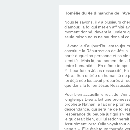
Homélie du 4e dimanche de l’Ave
Nous le savons, il y a plusieurs chem
d’amour, la foi qui met en affinité ave
moment donné, devant la lumière qu
seule raison nous ne saurions ni co
L’évangile d’aujourd’hui est toujour
constitue la Résurrection de Jésus..
partir duquel sa personne et sa vi
identité...Mais là, au moment de la 
entre humanité.... En même temps i
?...Leur foi en Jésus ressuscité, Fil
Père...Son entrée en humanité ne pe
foi déjà née les avait préparés à rec
que dans la foi en Jésus Ressuscité,
Pour bien accueillir le récit de l’Ann
longtemps Dieu a fait une promesse 
prophète Nathan, a fait une promes
descendance, qui sera né de toi et je
l’espérance du peuple juif qui s’y 
le guiderait bien, qui lui redonnera
Assurément lorsqu’elle voyait tout ce 
venais ». Elle était toute tournée ve