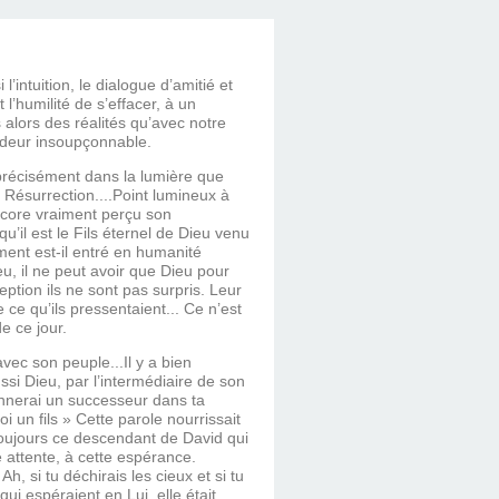
’intuition, le dialogue d’amitié et
t l’humilité de s’effacer, à un
alors des réalités qu’avec notre
ondeur insoupçonnable.
s précisément dans la lumière que
a Résurrection....Point lumineux à
ncore vraiment perçu son
u’il est le Fils éternel de Dieu venu
ent est-il entré en humanité
ieu, il ne peut avoir que Dieu pour
tion ils ne sont pas surpris. Leur
 ce qu’ils pressentaient... Ce n’est
e ce jour.
 avec son peuple...Il y a bien
si Dieu, par l’intermédiaire de son
onnerai un successeur dans ta
i un fils » Cette parole nourrissait
 toujours ce descendant de David qui
e attente, à cette espérance.
Ah, si tu déchirais les cieux et si tu
ui espéraient en Lui, elle était