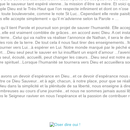
ue le sauveur tant espéré vienne...la mission d’être sa mère. Et voici q
peuple Dieu est le Très-Haut que l’on respecte infiniment et dont on n’o
toute bouleversée, comme le note St Luc...Cependant elle reste paisible
s elle accepte simplement « qu’il m’advienne selon ta Parole » ...
t qu’il tient Parole et poursuit son projet de sauver l’humanité. Elle accep
...elle est vraiment comblée de grâces...en accord avec Dieu. A cet inst
la terre...Celui qui va naître va réaliser l’annonce de Nathan, il sera le 
des rois de la terre. De tout cela il nous faut tirer des enseignements..
s tourner vers Lui...à espérer en Lui. Notre monde marqué par le péché 
t....Dieu seul peut le sauver en lui insufflant un esprit d’amour ...l’ave
seul, écouté, accueilli, peut changer les cœurs...Dieu seul est notre av
e spirituel...Lorsque l’humanité se tournera vers Dieu et accueillera son
s avons un devoir d’espérance en Dieu...et ce devoir d’espérance nous ap
e ce Dieu Sauveur...et à agir, chacun, à notre place, pour que se réali
eu dans la simplicité et la plénitude de sa liberté, nous enseigne à dire 
nombreuses au cours d’une journée...et nous ne sommes jamais aussi li
ons le Seigneur raviver en nous l’espérance et la passion de contribuer r