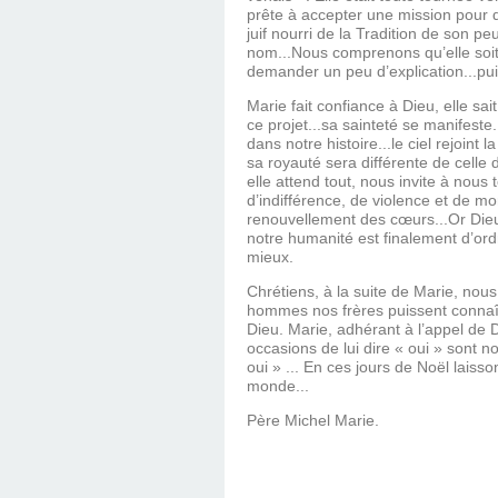
prête à accepter une mission pour q
juif nourri de la Tradition de son 
nom...Nous comprenons qu’elle soit 
demander un peu d’explication...pui
Marie fait confiance à Dieu, elle sai
ce projet...sa sainteté se manifeste
dans notre histoire...le ciel rejoint 
sa royauté sera différente de celle 
elle attend tout, nous invite à nou
d’indifférence, de violence et de mor
renouvellement des cœurs...Or Dieu 
notre humanité est finalement d’ordr
mieux.
Chrétiens, à la suite de Marie, nou
hommes nos frères puissent connaîtr
Dieu. Marie, adhérant à l’appel de Di
occasions de lui dire « oui » sont 
oui » ... En ces jours de Noël laiss
monde...
Père Michel Marie.