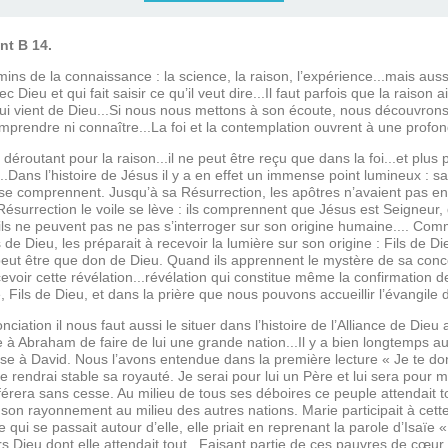
nt B 14.
ins de la connaissance : la science, la raison, l’expérience...mais aussi l
c Dieu et qui fait saisir ce qu’il veut dire...Il faut parfois que la raison ai
i vient de Dieu...Si nous nous mettons à son écoute, nous découvrons 
mprendre ni connaître...La foi et la contemplation ouvrent à une prof
s déroutant pour la raison...il ne peut être reçu que dans la foi...et plu
..Dans l’histoire de Jésus il y a en effet un immense point lumineux : s
e se comprennent. Jusqu’à sa Résurrection, les apôtres n’avaient pas e
Résurrection le voile se lève : ils comprennent que Jésus est Seigneur, q
ls ne peuvent pas ne pas s’interroger sur son origine humaine.... Comm
s de Dieu, les préparait à recevoir la lumière sur son origine : Fils de D
ut être que don de Dieu. Quand ils apprennent le mystère de sa concep
evoir cette révélation...révélation qui constitue même la confirmation de
 Fils de Dieu, et dans la prière que nous pouvons accueillir l’évangile d
onciation il nous faut aussi le situer dans l’histoire de l’Alliance de Dieu
à Abraham de faire de lui une grande nation...Il y a bien longtemps aus
se à David. Nous l’avons entendue dans la première lecture « Je te d
 rendrai stable sa royauté. Je serai pour lui un Père et lui sera pour mo
référera sans cesse. Au milieu de tous ses déboires ce peuple attendait
it son rayonnement au milieu des autres nations. Marie participait à cett
qui se passait autour d’elle, elle priait en reprenant la parole d’Isaïe « 
rs Dieu dont elle attendait tout...Faisant partie de ces pauvres de cœur q