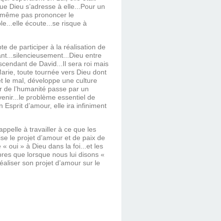
ue Dieu s’adresse à elle...Pour un
se même pas prononcer le
...elle écoute...se risque à
te de participer à la réalisation de
ant...silencieusement...Dieu entre
descendant de David...Il sera roi mais
.Marie, toute tournée vers Dieu dont
et le mal, développe une culture
nir de l’humanité passe par un
enir...le problème essentiel de
 Esprit d’amour, elle ira infiniment
pelle à travailler à ce que les
se le projet d’amour et de paix de
« oui » à Dieu dans la foi...et les
bres que lorsque nous lui disons «
éaliser son projet d’amour sur le