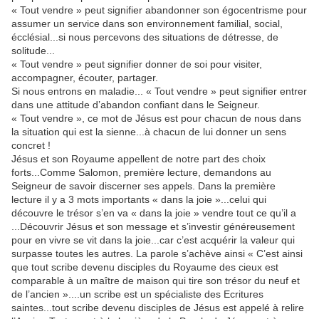
« Tout vendre » peut signifier abandonner son égocentrisme pour
assumer un service dans son environnement familial, social,
écclésial...si nous percevons des situations de détresse, de
solitude...
« Tout vendre » peut signifier donner de soi pour visiter,
accompagner, écouter, partager.
Si nous entrons en maladie... « Tout vendre » peut signifier entrer
dans une attitude d’abandon confiant dans le Seigneur.
« Tout vendre », ce mot de Jésus est pour chacun de nous dans
la situation qui est la sienne...à chacun de lui donner un sens
concret !
Jésus et son Royaume appellent de notre part des choix
forts...Comme Salomon, première lecture, demandons au
Seigneur de savoir discerner ses appels. Dans la première
lecture il y a 3 mots importants « dans la joie »...celui qui
découvre le trésor s’en va « dans la joie » vendre tout ce qu’il a
...Découvrir Jésus et son message et s’investir généreusement
pour en vivre se vit dans la joie...car c’est acquérir la valeur qui
surpasse toutes les autres. La parole s’achève ainsi « C’est ainsi
que tout scribe devenu disciples du Royaume des cieux est
comparable à un maître de maison qui tire son trésor du neuf et
de l’ancien »....un scribe est un spécialiste des Ecritures
saintes...tout scribe devenu disciples de Jésus est appelé à relire