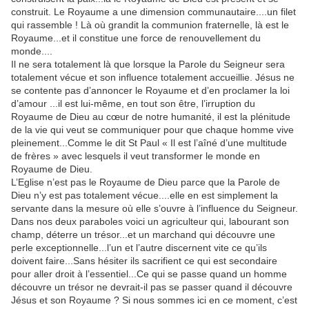
construit. Le Royaume a une dimension communautaire....un filet
qui rassemble ! Là où grandit la communion fraternelle, là est le
Royaume...et il constitue une force de renouvellement du
monde....
Il ne sera totalement là que lorsque la Parole du Seigneur sera
totalement vécue et son influence totalement accueillie. Jésus ne
se contente pas d’annoncer le Royaume et d’en proclamer la loi
d’amour ...il est lui-même, en tout son être, l’irruption du
Royaume de Dieu au cœur de notre humanité, il est la plénitude
de la vie qui veut se communiquer pour que chaque homme vive
pleinement...Comme le dit St Paul « Il est l’aîné d’une multitude
de frères » avec lesquels il veut transformer le monde en
Royaume de Dieu.
L’Eglise n’est pas le Royaume de Dieu parce que la Parole de
Dieu n’y est pas totalement vécue....elle en est simplement la
servante dans la mesure où elle s’ouvre à l’influence du Seigneur.
Dans nos deux paraboles voici un agriculteur qui, labourant son
champ, déterre un trésor...et un marchand qui découvre une
perle exceptionnelle...l’un et l’autre discernent vite ce qu’ils
doivent faire...Sans hésiter ils sacrifient ce qui est secondaire
pour aller droit à l’essentiel...Ce qui se passe quand un homme
découvre un trésor ne devrait-il pas se passer quand il découvre
Jésus et son Royaume ? Si nous sommes ici en ce moment, c’est