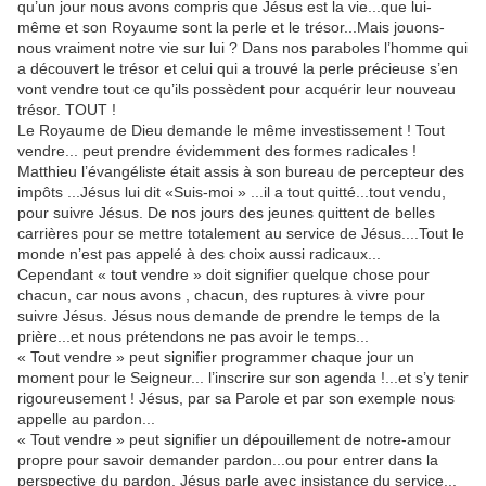
qu’un jour nous avons compris que Jésus est la vie...que lui-
même et son Royaume sont la perle et le trésor...Mais jouons-
nous vraiment notre vie sur lui ? Dans nos paraboles l’homme qui
a découvert le trésor et celui qui a trouvé la perle précieuse s’en
vont vendre tout ce qu’ils possèdent pour acquérir leur nouveau
trésor. TOUT !
Le Royaume de Dieu demande le même investissement ! Tout
vendre... peut prendre évidemment des formes radicales !
Matthieu l’évangéliste était assis à son bureau de percepteur des
impôts ...Jésus lui dit «Suis-moi » ...il a tout quitté...tout vendu,
pour suivre Jésus. De nos jours des jeunes quittent de belles
carrières pour se mettre totalement au service de Jésus....Tout le
monde n’est pas appelé à des choix aussi radicaux...
Cependant « tout vendre » doit signifier quelque chose pour
chacun, car nous avons , chacun, des ruptures à vivre pour
suivre Jésus. Jésus nous demande de prendre le temps de la
prière...et nous prétendons ne pas avoir le temps...
« Tout vendre » peut signifier programmer chaque jour un
moment pour le Seigneur... l’inscrire sur son agenda !...et s’y tenir
rigoureusement ! Jésus, par sa Parole et par son exemple nous
appelle au pardon...
« Tout vendre » peut signifier un dépouillement de notre-amour
propre pour savoir demander pardon...ou pour entrer dans la
perspective du pardon. Jésus parle avec insistance du service...