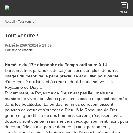
MENU
Accueil
» Tout vendre !
Tout vendre !
Publié le 29/07/2014 à 18:39
Par
Michel Marie
Homélie du 17e dimanche du Temps ordinaire A 14.
Dans nos trois paraboles de ce jour, Jésus emploie donc les
images du trésor, de la perle précieuse et du filet pour parler
d’une réalité qui lui tient à cœur et dont il parle souvent : le
Royaume de Dieu...
Evidemment, le Royaume de Dieu n’est pas lieu mais une
manière de vivre dont Jésus parle sans cesse et qui est résumée
dans les béatitudes. Là où des hommes se reconnaissent
pauvres de cœur et s’ouvrent à Dieu, là le Royaume de Dieu
germe et grandit. Là où des hommes servent, réagissent avec
douceur, sont compatissants envers ceux qui souffrent...sont purs
de cœur, fidèles à la parole donnée, justes, pardonnent,
construisent la paix...là le Royaume de Dieu est présent et se