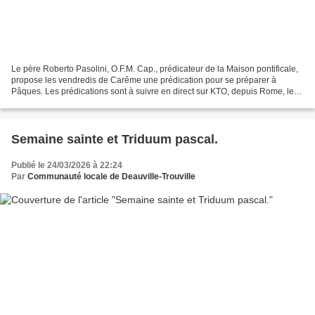
Le père Roberto Pasolini, O.F.M. Cap., prédicateur de la Maison pontificale,
propose les vendredis de Carême une prédication pour se préparer à
Pâques. Les prédications sont à suivre en direct sur KTO, depuis Rome, les
vendredis 6, 13, 20 et 27 mars à...
Semaine sainte et Triduum pascal.
Publié le 24/03/2026 à 22:24
Par
Communauté locale de Deauville-Trouville