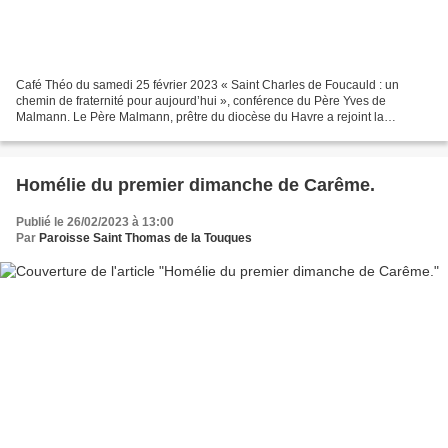
Café Théo du samedi 25 février 2023 « Saint Charles de Foucauld : un
chemin de fraternité pour aujourd’hui », conférence du Père Yves de
Malmann. Le Père Malmann, prêtre du diocèse du Havre a rejoint la
Fraternité sacerdotale Jésus Caritas dans les années...
Homélie du premier dimanche de Carême.
Publié le 26/02/2023 à 13:00
Par
Paroisse Saint Thomas de la Touques