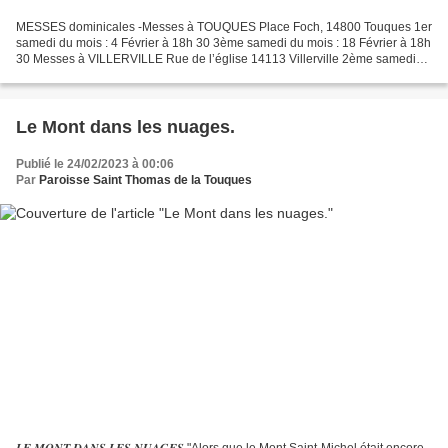
MESSES dominicales -Messes à TOUQUES Place Foch, 14800 Touques 1er
samedi du mois : 4 Février à 18h 30 3ème samedi du mois : 18 Février à 18h
30 Messes à VILLERVILLE Rue de l’église 14113 Villerville 2ème samedi
du mois : 11 Février à 18h00 4ème samedi...
Le Mont dans les nuages.
Publié le 24/02/2023 à 00:06
Par
Paroisse Saint Thomas de la Touques
𝑳𝑬 𝑴𝑶𝑵𝑻 𝑫𝑨𝑵𝑺 𝑳𝑬𝑺 𝑵𝑼𝑨𝑮𝑬𝑺 "Alors que le Mont Saint-Michel était encore