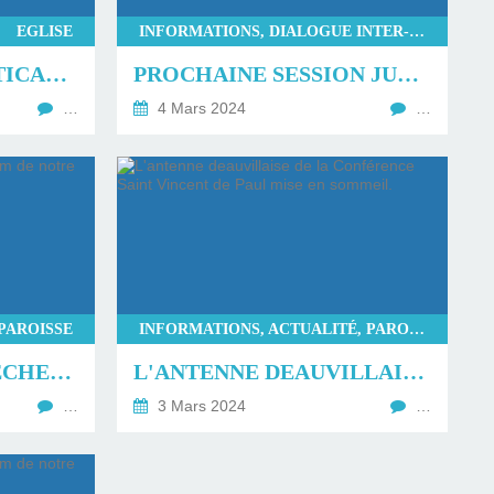
EGLISE
INFORMATIONS, DIALOGUE INTER-RELIGIEUX
LES FEMMES DU VATICAN - L'ÉGLISE DU PAPE FRANÇOIS.
PROCHAINE SESSION JUDÉO-CHRÉTIENNE À BAYEUX DU 15 AU 17 MARS.
…
4 Mars 2024
…
PAROISSE
INFORMATIONS, ACTUALITÉ, PAROISSE
PARTICIPEZ À LA RECHERCHE DU NOM DE NOTRE NOUVELLE PAROISSE !
L'ANTENNE DEAUVILLAISE DE LA CONFÉRENCE SAINT VINCENT DE PAUL MISE EN SOMMEIL.
…
3 Mars 2024
…