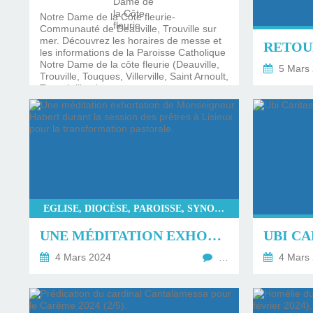
Notre Dame de la Côte fleurie-
Communauté de Deauville, Trouville sur
mer. Découvrez les horaires de messe et
les informations de la Paroisse Catholique
Notre Dame de la côte fleurie (Deauville,
5 Mars
Trouville, Touques, Villerville, Saint Arnoult,
Tourgéville...)
EGLISE, DIOCÈSE, PAROISSE, SYNODE
UNE MÉDITATION EXHORTATION DE MONSEIGNEUR HABERT DURANT LA SESSION DES PRÊTRES À LISIEUX POUR LA TRANSFORMATION PASTORALE.
UBI CA
4 Mars 2024
…
4 Mars