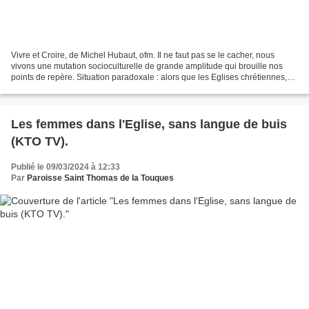
Vivre et Croire, de Michel Hubaut, ofm. Il ne faut pas se le cacher, nous
vivons une mutation socioculturelle de grande amplitude qui brouille nos
points de repère. Situation paradoxale : alors que les Eglises chrétiennes,
pour ne parler que d’elles,...
Les femmes dans l'Eglise, sans langue de buis
(KTO TV).
Publié le 09/03/2024 à 12:33
Par
Paroisse Saint Thomas de la Touques