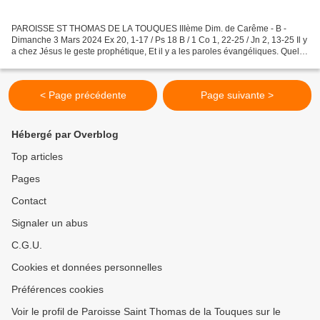
PAROISSE ST THOMAS DE LA TOUQUES IIIème Dim. de Carême - B -
Dimanche 3 Mars 2024 Ex 20, 1-17 / Ps 18 B / 1 Co 1, 22-25 / Jn 2, 13-25 Il y
a chez Jésus le geste prophétique, Et il y a les paroles évangéliques. Quelle
interprétation ? Pour nous quelles...
< Page précédente
Page suivante >
Hébergé par Overblog
Top articles
Pages
Contact
Signaler un abus
C.G.U.
Cookies et données personnelles
Préférences cookies
Voir le profil de Paroisse Saint Thomas de la Touques sur le