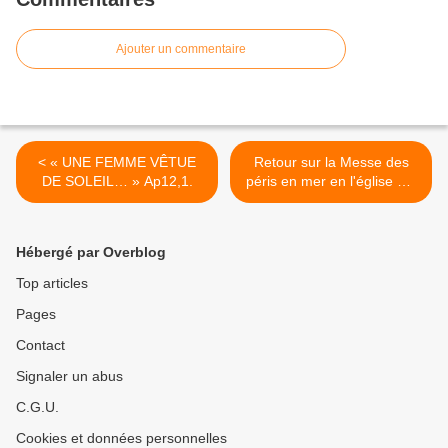
Ajouter un commentaire
< « UNE FEMME VÊTUE
Retour sur la Messe des
DE SOLEIL… » Ap12,1.
péris en mer en l'église ND
des Victoires et absoute à
Trouville sur Mer. >
Hébergé par Overblog
Top articles
Pages
Contact
Signaler un abus
C.G.U.
Cookies et données personnelles