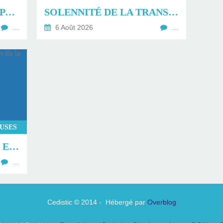
LA TRANSFIGURATION PAR GLORIOUS.
SOLENNITÉ DE LA TRANSFIGURATION DU SEIGNEUR.
…
6 Août 2026
…
EUSES
RETOUR SUR LA MESSE ET LA BÉNÉDICTION DE LA FÊTE DE LA MER À TROUVILLE SUR MER.
…
Cedistic © 2014 - Hébergé par
Overblog