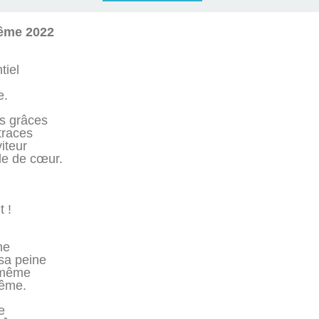
rême 2022
tiel
l
e.
s grâces
traces
iteur
le de cœur.
 !
ne
sa peine
i-même
rême.
e