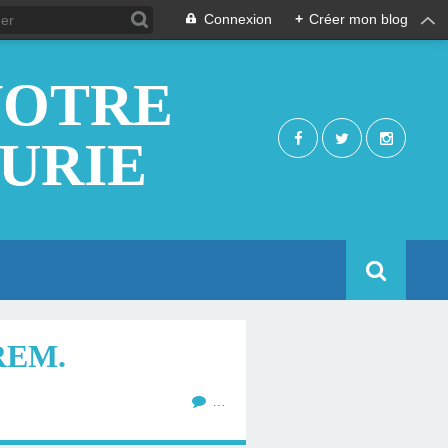
Connexion
+
Créer mon blog
NOTRE
EURIE
REM.
…