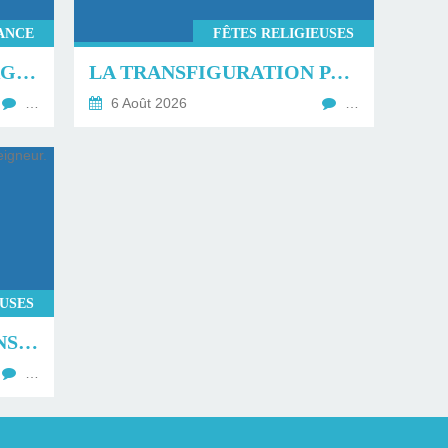
ANCE
FÊTES RELIGIEUSES
PROGRAMME DU VOYAGE DU PAPE LÉON XIV EN FRANCE.
LA TRANSFIGURATION PAR GLORIOUS.
…
6 Août 2026
…
EUSES
SOLENNITÉ DE LA TRANSFIGURATION DU SEIGNEUR.
…