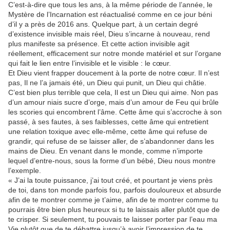
C’est-à-dire que tous les ans, à la même période de l’année, le
Mystère de l’Incarnation est réactualisé comme en ce jour béni
d’il y a près de 2016 ans. Quelque part, à un certain degré
d’existence invisible mais réel, Dieu s’incarne à nouveau, rend
plus manifeste sa présence. Et cette action invisible agit
réellement, efficacement sur notre monde matériel et sur l’organe
qui fait le lien entre l’invisible et le visible : le cœur.
Et Dieu vient frapper doucement à la porte de notre cœur. Il n’est
pas, Il ne l’a jamais été, un Dieu qui punit, un Dieu qui châtie.
C’est bien plus terrible que cela, Il est un Dieu qui aime. Non pas
d’un amour niais sucre d’orge, mais d’un amour de Feu qui brûle
les scories qui encombrent l’âme. Cette âme qui s’accroche à son
passé, à ses fautes, à ses faiblesses, cette âme qui entretient
une relation toxique avec elle-même, cette âme qui refuse de
grandir, qui refuse de se laisser aller, de s’abandonner dans les
mains de Dieu. En venant dans le monde, comme n’importe
lequel d’entre-nous, sous la forme d’un bébé, Dieu nous montre
l’exemple.
« J’ai la toute puissance, j’ai tout créé, et pourtant je viens près
de toi, dans ton monde parfois fou, parfois douloureux et absurde
afin de te montrer comme je t’aime, afin de te montrer comme tu
pourrais être bien plus heureux si tu te laissais aller plutôt que de
te crisper. Si seulement, tu pouvais te laisser porter par l’eau ma
Vie plutôt que de te débattre jusqu’à avoir l’impression de te