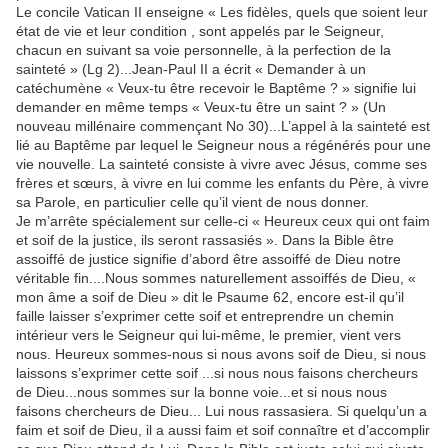
Le concile Vatican II enseigne « Les fidèles, quels que soient leur
état de vie et leur condition , sont appelés par le Seigneur,
chacun en suivant sa voie personnelle, à la perfection de la
sainteté » (Lg 2)...Jean-Paul II a écrit « Demander à un
catéchumène « Veux-tu être recevoir le Baptême ? » signifie lui
demander en même temps « Veux-tu être un saint ? » (Un
nouveau millénaire commençant No 30)...L’appel à la sainteté est
lié au Baptême par lequel le Seigneur nous a régénérés pour une
vie nouvelle. La sainteté consiste à vivre avec Jésus, comme ses
frères et sœurs, à vivre en lui comme les enfants du Père, à vivre
sa Parole, en particulier celle qu’il vient de nous donner.
Je m’arrête spécialement sur celle-ci « Heureux ceux qui ont faim
et soif de la justice, ils seront rassasiés ». Dans la Bible être
assoiffé de justice signifie d’abord être assoiffé de Dieu notre
véritable fin....Nous sommes naturellement assoiffés de Dieu, «
mon âme a soif de Dieu » dit le Psaume 62, encore est-il qu’il
faille laisser s’exprimer cette soif et entreprendre un chemin
intérieur vers le Seigneur qui lui-même, le premier, vient vers
nous. Heureux sommes-nous si nous avons soif de Dieu, si nous
laissons s’exprimer cette soif ...si nous nous faisons chercheurs
de Dieu...nous sommes sur la bonne voie...et si nous nous
faisons chercheurs de Dieu... Lui nous rassasiera. Si quelqu’un a
faim et soif de Dieu, il a aussi faim et soif connaître et d’accomplir