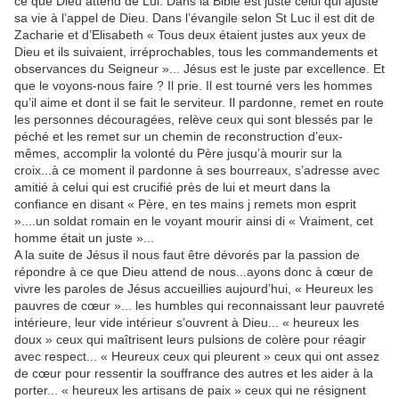
ce que Dieu attend de Lui. Dans la Bible est juste celui qui ajuste
sa vie à l’appel de Dieu. Dans l’évangile selon St Luc il est dit de
Zacharie et d’Elisabeth « Tous deux étaient justes aux yeux de
Dieu et ils suivaient, irréprochables, tous les commandements et
observances du Seigneur »... Jésus est le juste par excellence. Et
que le voyons-nous faire ? Il prie. Il est tourné vers les hommes
qu’il aime et dont il se fait le serviteur. Il pardonne, remet en route
les personnes découragées, relève ceux qui sont blessés par le
péché et les remet sur un chemin de reconstruction d’eux-
mêmes, accomplir la volonté du Père jusqu’à mourir sur la
croix...à ce moment il pardonne à ses bourreaux, s’adresse avec
amitié à celui qui est crucifié près de lui et meurt dans la
confiance en disant « Père, en tes mains j remets mon esprit
»....un soldat romain en le voyant mourir ainsi di « Vraiment, cet
homme était un juste »...
A la suite de Jésus il nous faut être dévorés par la passion de
répondre à ce que Dieu attend de nous...ayons donc à cœur de
vivre les paroles de Jésus accueillies aujourd’hui, « Heureux les
pauvres de cœur »... les humbles qui reconnaissant leur pauvreté
intérieure, leur vide intérieur s’ouvrent à Dieu... « heureux les
doux » ceux qui maîtrisent leurs pulsions de colère pour réagir
avec respect... « Heureux ceux qui pleurent » ceux qui ont assez
de cœur pour ressentir la souffrance des autres et les aider à la
porter... « heureux les artisans de paix » ceux qui ne résignent