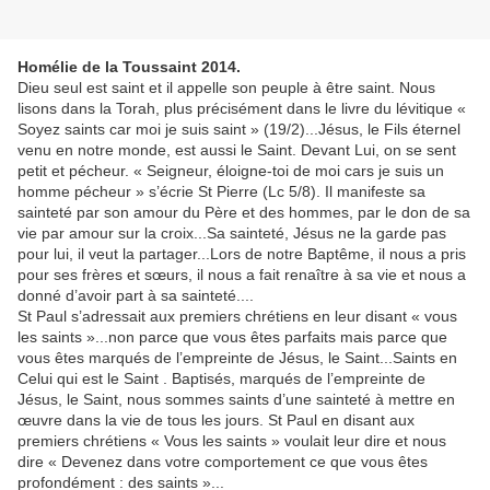
Homélie de la Toussaint 2014.
Dieu seul est saint et il appelle son peuple à être saint. Nous
lisons dans la Torah, plus précisément dans le livre du lévitique «
Soyez saints car moi je suis saint » (19/2)...Jésus, le Fils éternel
venu en notre monde, est aussi le Saint. Devant Lui, on se sent
petit et pécheur. « Seigneur, éloigne-toi de moi cars je suis un
homme pécheur » s’écrie St Pierre (Lc 5/8). Il manifeste sa
sainteté par son amour du Père et des hommes, par le don de sa
vie par amour sur la croix...Sa sainteté, Jésus ne la garde pas
pour lui, il veut la partager...Lors de notre Baptême, il nous a pris
pour ses frères et sœurs, il nous a fait renaître à sa vie et nous a
donné d’avoir part à sa sainteté....
St Paul s’adressait aux premiers chrétiens en leur disant « vous
les saints »...non parce que vous êtes parfaits mais parce que
vous êtes marqués de l’empreinte de Jésus, le Saint...Saints en
Celui qui est le Saint . Baptisés, marqués de l’empreinte de
Jésus, le Saint, nous sommes saints d’une sainteté à mettre en
œuvre dans la vie de tous les jours. St Paul en disant aux
premiers chrétiens « Vous les saints » voulait leur dire et nous
dire « Devenez dans votre comportement ce que vous êtes
profondément : des saints »...