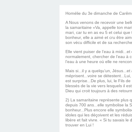
Homélie du 3e dimanche de Carêm
A Nous venons de recevoir une belle
la samaritaine «Va, appelle ton mar
mari, car tu en as eu 5 et celui que
bonheur, elle a aimé et cru être aim
son vécu difficile et de sa recherch
Elle vient puiser de l’eau à midi...et
normalement, chercher de l’eau à cet
l’eau à une heure où elle ne rencont
Mais si...il y a quelqu’un, Jésus...
méprisent...voire se détestent...Lui,
est surprise...De plus, lui, le Fils de
blessés de la vie vers lesquels il es
Dieu qui croit toujours à des retour
2) La samaritaine représente plus qu
depuis 700 ans...elle symbolise la 
bonheur...Plus encore elle symbolis
idoles qui les déçoivent et les rédui
libère et fait vivre. « Si tu savais l
trouver en Lui !