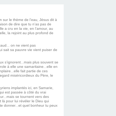
 sur le thème de l’eau, Jésus dit à
aison de dire que tu n’as pas de
le a cru en la vie, en l’amour, au
lle, la rejoint au plus profond de
chaud... on ne vient pas
i sait sa pauvre vie vient puiser de
eux s’ignorent...mais plus souvent se
role à elle une samaritaine...elle en
plaire...elle fait partie de ces
e regard miséricordieux du Père, le
syriens implantés ici, en Samarie,
qui est passée à côté du vrai
ur...mais se tournent vers des
 là pour lui révéler le Dieu qui
ut te donner...et quel bonheur tu peux