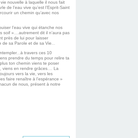
 vie nouvelle à laquelle il nous fait
rle de l’eau vive qu’est l’Esprit-Saint
arcourir un chemin qu’avec nos
puiser l’eau vive qui étanche nos
 soif »....autrement dit il n’aura pas
nt près de lui pour laisser
e de sa Parole et de sa Vie...
ontempler...à travers ces 10
iens prendre du temps pour relire ta
 plus ton chemin viens te poser
i, viens en rendre grâces.... La
ujours vers la vie, vers les
les faire renaître à l’espérance »
chacun de nous, présent à notre