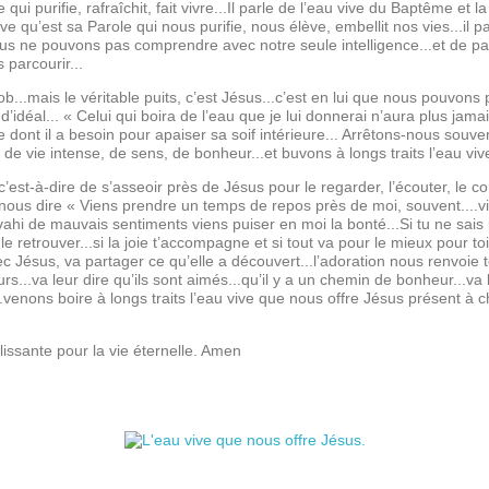
 qui purifie, rafraîchit, fait vivre...Il parle de l’eau vive du Baptême et la
 vive qu’est sa Parole qui nous purifie, nous élève, embellit nos vies...il pa
us ne pouvons pas comprendre avec notre seule intelligence...et de p
 parcourir...
..mais le véritable puits, c’est Jésus...c’est en lui que nous pouvons 
’idéal... « Celui qui boira de l’eau que je lui donnerai n’aura plus jamais
ce dont il a besoin pour apaiser sa soif intérieure... Arrêtons-nous souve
 de vie intense, de sens, de bonheur...et buvons à longs traits l’eau viv
..c’est-à-dire de s’asseoir près de Jésus pour le regarder, l’écouter, le c
nous dire « Viens prendre un temps de repos près de moi, souvent....v
vahi de mauvais sentiments viens puiser en moi la bonté...Si tu ne sais
e retrouver...si la joie t’accompagne et si tout va pour le mieux pour to
 Jésus, va partager ce qu’elle a découvert...l’adoration nous renvoie to
urs...va leur dire qu’ils sont aimés...qu’il y a un chemin de bonheur...va 
venons boire à longs traits l’eau vive que nous offre Jésus présent à 
llissante pour la vie éternelle. Amen