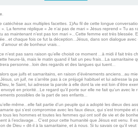
e.
 catéchèse aux multiples facettes. 1)Au fil de cette longue conversation
i ». La femme réplique « Je n’ai pas de mari » Jésus reprend « Tu as r
 tu as maintenant n’est pas ton mari »...Cette femme est très blessée. El
ée...et chaque fois ce fut la déception...Jésus, dans son dialogue avec e
e d’amour et de bonheur vrais...
 ce n’est pas sans raison qu’elle choisit ce moment ...à midi il fait très 
te heure-là, mais le matin quand il fait un peu frais...La samaritaine qu
rera personne...loin des regards et des langues qui tuent...
et alors que juifs et samaritains, en raison d’évènements anciens...au mi
 Jésus, un juif, ne s’arrête pas à ce préjugé habituel et lui adresse la pa
 Dieu, le Saint, lui adresse la parole à elle dont la vie est loin d’être exem
t envoyé en priorité...Le regard qu’il porte sur elle ne fait qu’un avec l
nements possibles de la part de ses enfants...
’elle-même...elle fait partie d’un peuple qui a adopté les dieux des as
Samarie qui s’est compromise avec les faux dieux, qui s’est trompée et 
e tous les hommes et toutes les femmes qui ont soif de vie et de bonhe
sent à l’esclavage... C’est pour cette humanité que Jésus est venu. Il est
e don de Dieu » dit-il à la samaritaine, et à nous. Si tu savais ce qu’il ve