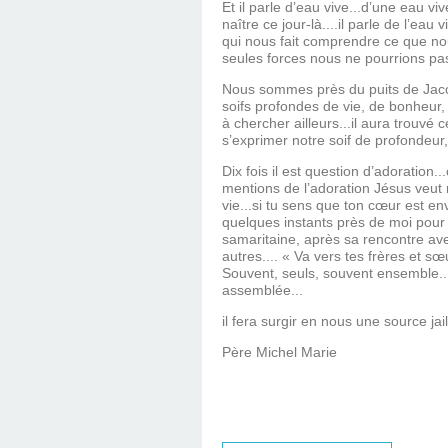
Et il parle d’eau vive...d’une eau vive
naître ce jour-là....il parle de l’eau
qui nous fait comprendre ce que no
seules forces nous ne pourrions pas
Nous sommes près du puits de Jacob.
soifs profondes de vie, de bonheur, d
à chercher ailleurs...il aura trouvé 
s’exprimer notre soif de profondeur,
Dix fois il est question d’adoration.
mentions de l’adoration Jésus veut 
vie...si tu sens que ton cœur est en
quelques instants près de moi pour l
samaritaine, après sa rencontre avec
autres.... « Va vers tes frères et sœ
Souvent, seuls, souvent ensemble...
assemblée...
il fera surgir en nous une source jai
Père Michel Marie