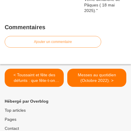
Commentaires
Ajouter un commentaire
< Toussaint et fête des
Messes au quotidien
défunts : que fête-t-on
(Octobre 2022). >
vraiment ?
Hébergé par Overblog
Top articles
Pages
Contact