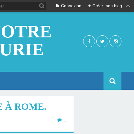
Connexion
+
Créer mon blog
NOTRE
EURIE
E À ROME.
…