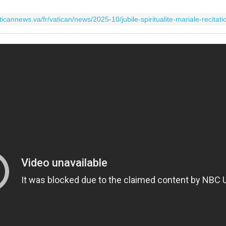
ticannews.va/fr/vatican/news/2025-10/jubile-spiritualite-mariale-recitat