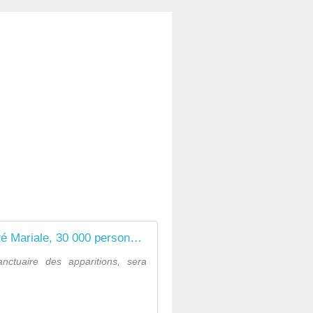
Jubilé de la Spiritualité Mariale, 30 000 personnes à Rome - Vatican News
nctuaire des apparitions, sera