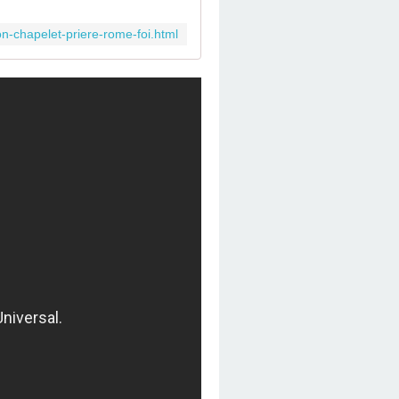
ion-chapelet-priere-rome-foi.html