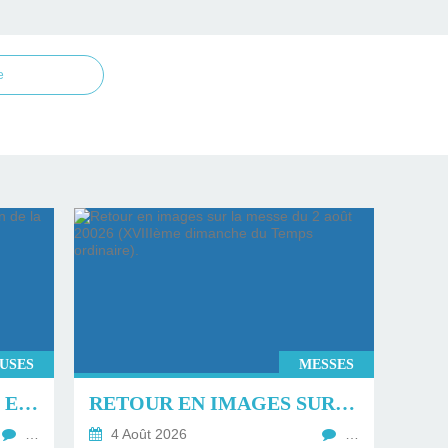
e
EUSES
MESSES
RETOUR SUR LA MESSE ET LA BÉNÉDICTION DE LA FÊTE DE LA MER À TROUVILLE SUR MER.
RETOUR EN IMAGES SUR LA MESSE DU 2 AOÛT 20026 (XVIIIÈME DIMANCHE DU TEMPS ORDINAIRE).
…
4 Août 2026
…