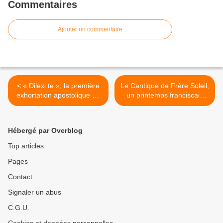
Commentaires
Ajouter un commentaire
< « Dilexi te », la première
Le Cantique de Frère Soleil,
exhortation apostolique de
un printemps franciscain
Léon XIV sera publiée le 9
pour le monde. >
octobre.
Hébergé par Overblog
Top articles
Pages
Contact
Signaler un abus
C.G.U.