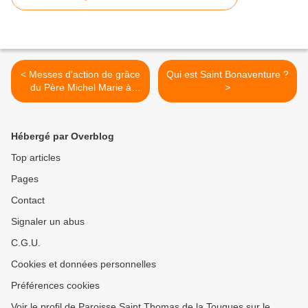
< Messes d'action de grâce
Qui est Saint Bonaventure ?
du Père Michel Marie à
>
Deauville et Touques.
Hébergé par Overblog
Top articles
Pages
Contact
Signaler un abus
C.G.U.
Cookies et données personnelles
Préférences cookies
Voir le profil de Paroisse Saint Thomas de la Touques sur le