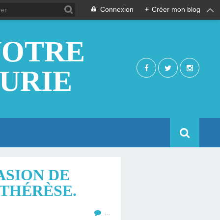
Connexion
+
Créer mon blog
NOTRE
EURIE
ASION DE
 THÉRÈSE.
…