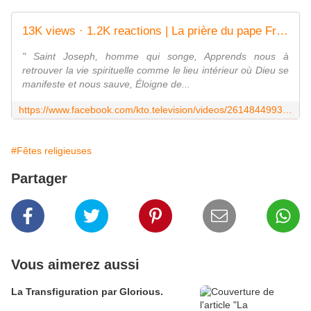
13K views · 1.2K reactions | La prière du pape François à saint Joseph | " Saint Joseph, homme qui songe, Apprends nous à retrouver la vie spirituelle comme le lieu intérieur où Dieu se manifeste et nous sauve, Éloigne de... | By KTO Télévision Catholique | Facebook
" Saint Joseph, homme qui songe, Apprends nous à
retrouver la vie spirituelle comme le lieu intérieur où Dieu se
manifeste et nous sauve, Éloigne de...
https://www.facebook.com/kto.television/videos/261484499384937/
#Fêtes religieuses
Partager
Vous aimerez aussi
La Transfiguration par Glorious.