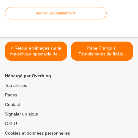
Ajouter un commentaire
< Retour en images sur le
Pape François:
magnifique spectacle de la
Témoignages de fidèles
Fête de notre Communauté
(fin). >
locale.
Hébergé par Overblog
Top articles
Pages
Contact
Signaler un abus
C.G.U.
Cookies et données personnelles