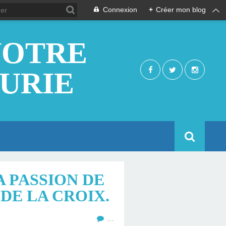
Connexion
+
Créer mon blog
NOTRE
EURIE
A PASSION DE
DE LA CROIX.
…