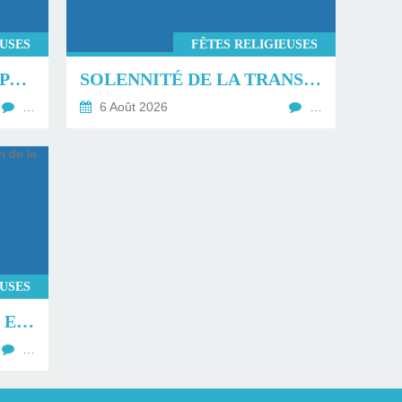
EUSES
FÊTES RELIGIEUSES
LA TRANSFIGURATION PAR GLORIOUS.
SOLENNITÉ DE LA TRANSFIGURATION DU SEIGNEUR.
…
6 Août 2026
…
EUSES
RETOUR SUR LA MESSE ET LA BÉNÉDICTION DE LA FÊTE DE LA MER À TROUVILLE SUR MER.
…