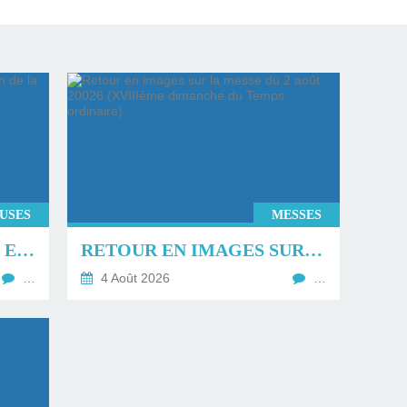
EUSES
MESSES
RETOUR SUR LA MESSE ET LA BÉNÉDICTION DE LA FÊTE DE LA MER À TROUVILLE SUR MER.
RETOUR EN IMAGES SUR LA MESSE DU 2 AOÛT 20026 (XVIIIÈME DIMANCHE DU TEMPS ORDINAIRE).
…
4 Août 2026
…