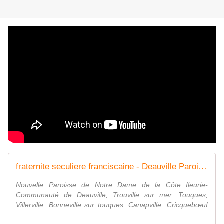
fraternite seculiere franciscaine - Deauville Paroisse Notre Dame de la Côte fleurie
Nouvelle Paroisse de Notre Dame de la Côte fleurie-
Communauté de Deauville, Trouville sur mer, Touques,
Villerville, Bonneville sur touques, Canapville, Cricquebœuf
...