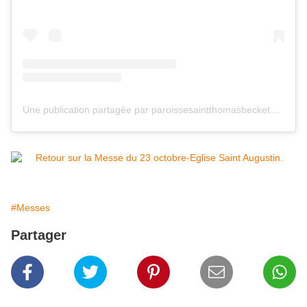
Une publication partagée par paroissesaintthomasbecketdelatouques (@paroissesaintthomasdelatouques)
#Messes
Partager