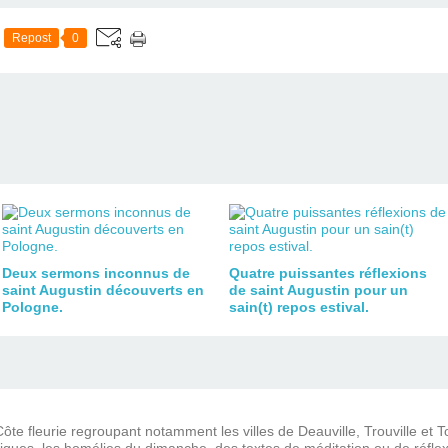
Repost
0
Deux sermons inconnus de
Quatre puissantes réflexions
saint Augustin découverts en
de saint Augustin pour un
Pologne.
sain(t) repos estival.
ôte fleurie regroupant notamment les villes de Deauville, Trouville et 
iques, les homélies du dimanche, des textes de méditation ou de réflex