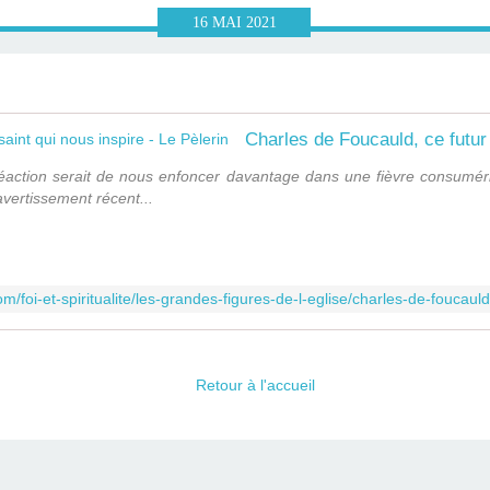
16
MAI
2021
e réaction serait de nous enfoncer davantage dans une fièvre consumé
avertissement récent...
om/foi-et-spiritualite/les-grandes-figures-de-l-eglise/charles-de-foucauld
Retour à l'accueil