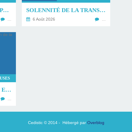
LA TRANSFIGURATION PAR GLORIOUS.
SOLENNITÉ DE LA TRANSFIGURATION DU SEIGNEUR.
…
6 Août 2026
…
EUSES
RETOUR SUR LA MESSE ET LA BÉNÉDICTION DE LA FÊTE DE LA MER À TROUVILLE SUR MER.
…
Cedistic © 2014 - Hébergé par
Overblog