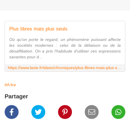
Plus libres mais plus seuls
Où qu'on porte le regard, un phénomène puissant affecte
les sociétés modernes : celui de la déliaison ou de la
désaffiliation. On a pris l'habitude d'utiliser ces expressions
savantes pour d...
https://www.lavie.fr/idees/chroniques/plus-libres-mais-plus-seuls-70412.php?utm_content=bufferfcbb6&utm_medium=social&utm_source=twitter.com&utm_campaign=buffer
#A lire
Partager