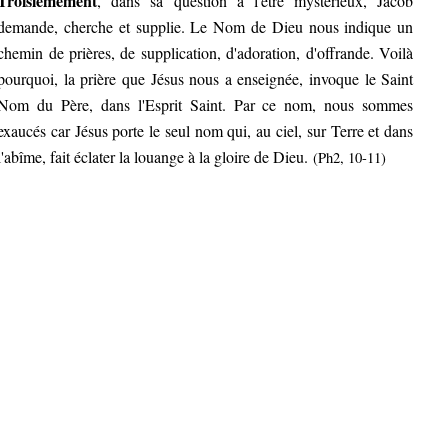
Troisièmement
, dans sa question à l'être mystérieux, Jacob
demande, cherche et supplie. Le Nom de Dieu nous indique un
chemin de prières, de supplication, d'adoration, d'offrande. Voilà
pourquoi, la prière que Jésus nous a enseignée, invoque le Saint
Nom du Père, dans l'Esprit Saint. Par ce nom, nous sommes
exaucés car Jésus porte le seul nom qui, au ciel, sur Terre et dans
l'abîme, fait éclater la louange à la gloire de Dieu.
(Ph2, 10-11)