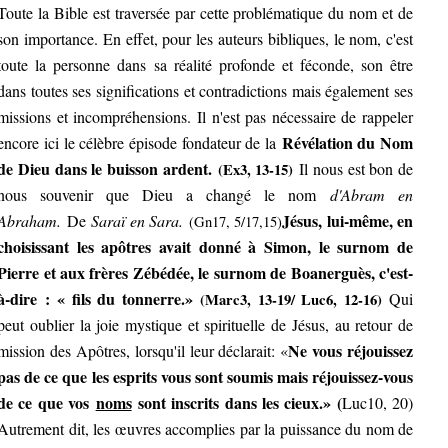
Toute la Bible est traversée par cette problématique du nom et de
son importance. En effet, pour les auteurs bibliques, le nom, c'est
toute la personne dans sa réalité profonde et féconde, son être
dans toutes ses significations et contradictions mais également ses
missions et incompréhensions. Il n'est pas nécessaire de rappeler
Révélation du Nom
encore ici le célèbre épisode fondateur de la
de Dieu dans le buisson ardent.
Il nous est bon de
(Ex3, 13-15)
nous souvenir que Dieu a changé le nom
d'Abram en
Jésus, lui-même, en
Abraham.
De
Saraï en Sara.
(Gn17, 5/17,15)
choisissant les apôtres avait donné à Simon, le surnom de
Pierre et aux frères Zébédée, le surnom de Boanerguès, c'est-
à-dire : « fils du tonnerre.»
Qui
(Marc3, 13-19/ Luc6, 12-16)
peut oublier la joie mystique et spirituelle de Jésus, au retour de
Ne vous réjouissez
mission des Apôtres, lorsqu'il leur déclarait: «
pas de ce que les esprits vous sont soumis mais réjouissez-vous
de ce que vos
noms
sont inscrits dans les cieux.» (
Luc10, 20)
Autrement dit, les œuvres accomplies par la puissance du nom de