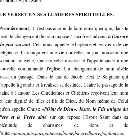
nom
au
l'Esprit Saint.
LE VERSET EN SES LUMIERES SPIRITUELLES.
Premièrement
, il n'est pas anodin de faire remarquer que, dans le
récit, le changement de nom imposé à Jacob est advenu
à l'aurore
du jour suivant
. Cela nous rappelle le baptême et les vœux de vie
religieuse. Ils inaugurent une vie nouvelle, un jour nouveau, une
vocation nouvelle, une nouvelle mission et l'appartenance à une
nouvelle communauté d'église. Un changement de nom révèle
aussi un passage. Dans le cas de Jacob, c'est le Seigneur qui
l'appelle à grandir et à réaliser sa destinée, à faire le passage de la
haine à l'amour. Les Chrétiennes et Chrétiens reçoivent leur nom
et leur dignité de filles et fils de Dieu, du Nom même de Celui
qu'on appelle Christ:
«l'Oint de Dieu», Jésus, le Fils unique du
Père et le Frère aîné
sur qui repose l'Esprit Saint dans sa
plénitude de charismes, de dons et de
fruits:«
amour,joie,paix,patience,bonté,bienveillance,foi,douceur,