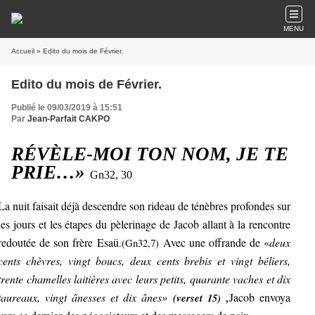
MENU
Accueil
» Edito du mois de Février.
Edito du mois de Février.
Publié le 09/03/2019 à 15:51
Par
Jean-Parfait CAKPO
RÉVÈLE-MOI TON NOM, JE TE
PRIE…»
Gn32, 30
La nuit faisait déjà descendre son rideau de ténèbres profondes sur
les jours et les étapes du pèlerinage de Jacob allant à la rencontre
redoutée de son frère Esaü
Avec une offrande de «
deux
.(Gn32,7)
cents chèvres, vingt boucs, deux cents brebis et vingt béliers,
trente chamelles laitières avec leurs petits, quarante vaches et dix
taureaux, vingt ânesses et dix ânes»
,
Jacob envoya
(verset 15)