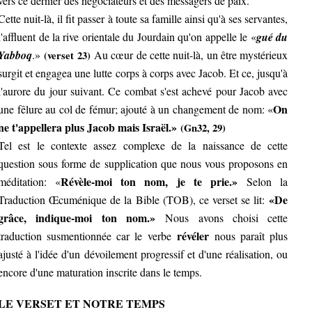
vers ce dernier des négociateurs et des messagers de paix.
Cette nuit-là, il fit passer à toute sa famille ainsi qu'à ses servantes,
l'affluent de la rive orientale du Jourdain qu'on appelle le «
gué du
Yabboq
.»
Au cœur de cette nuit-là, un être mystérieux
(verset 23)
surgit et engagea une lutte corps à corps avec Jacob. Et ce, jusqu'à
l'aurore du jour suivant. Ce combat s'est achevé pour Jacob avec
On
une fêlure au col de fémur; ajouté à un changement de nom: «
ne t'appellera plus Jacob mais Israël.»
(Gn32, 29)
Tel est le contexte assez complexe de la naissance de cette
question sous forme de supplication que nous vous proposons en
Révèle-moi ton nom, je te prie.»
méditation: «
Selon la
«De
Traduction Œcuménique de la Bible (TOB), ce verset se lit:
grâce, indique-moi ton nom.»
Nous avons choisi cette
révéler
traduction susmentionnée car le verbe
nous paraît plus
ajusté à l'idée d'un dévoilement progressif et d'une réalisation, ou
encore d'une maturation inscrite dans le temps.
LE VERSET ET NOTRE TEMPS