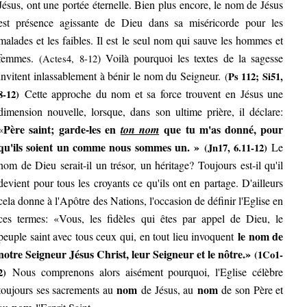
Jésus, ont une portée éternelle. Bien plus encore, le nom de Jésus
est présence agissante de Dieu dans sa miséricorde pour les
malades et les faibles. Il est le seul nom qui sauve les hommes et
femmes.
) Voilà pourquoi les textes de la sagesse
(Actes4, 8-12
invitent inlassablement à bénir le nom du Seigneur.
Ps 112; Si51,
(
Cette approche du nom et sa force trouvent en Jésus une
8-12)
dimension nouvelle, lorsque, dans son ultime prière, il déclare:
Père saint; garde-les en
que tu m'as donné, pour
«
ton nom
qu'ils soient un comme nous sommes un. »
Le
(Jn17, 6.11-12)
nom de Dieu serait-il un trésor, un héritage? Toujours est-il qu'il
devient pour tous les croyants ce qu'ils ont en partage. D'ailleurs
cela donne à l'Apôtre des Nations, l'occasion de définir l'Eglise en
ces termes: «Vous, les fidèles qui êtes par appel de Dieu, le
le nom de
peuple saint avec tous ceux qui, en tout lieu invoquent
notre Seigneur Jésus Christ, leur Seigneur et le nôtre.»
(1Co1-
Nous comprenons alors aisément pourquoi, l'Eglise célèbre
2)
nom
nom
toujours ses sacrements au
de Jésus, au
de son Père et