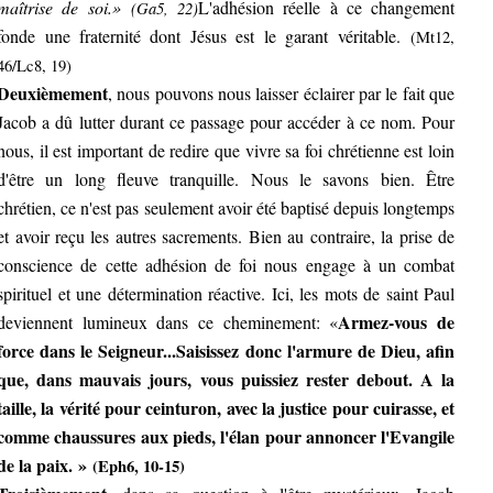
maîtrise de soi.»
L'adhésion réelle à ce changement
(Ga5, 22)
fonde une fraternité dont Jésus est le garant véritable.
(Mt12,
46/Lc8, 19)
Deuxièmement
, nous pouvons nous laisser éclairer par le fait que
Jacob a dû lutter durant ce passage pour accéder à ce nom. Pour
nous, il est important de redire que vivre sa foi chrétienne est loin
d'être un long fleuve tranquille. Nous le savons bien. Être
chrétien, ce n'est pas seulement avoir été baptisé depuis longtemps
et avoir reçu les autres sacrements. Bien au contraire, la prise de
conscience de cette adhésion de foi nous engage à un combat
spirituel et une détermination réactive. Ici, les mots de saint Paul
Armez-vous de
deviennent lumineux dans ce cheminement: «
force dans le Seigneur...Saisissez donc l'armure de Dieu, afin
que, dans mauvais jours, vous puissiez rester debout. A la
taille, la vérité pour ceinturon, avec la justice pour cuirasse, et
comme chaussures aux pieds, l'élan pour annoncer l'Evangile
de la paix. »
(Eph6, 10-15)