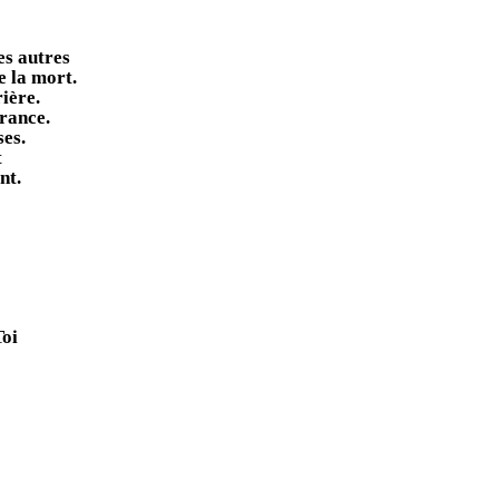
es autres
e la mort.
rière.
rance.
ses.
t
nt.
Toi