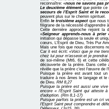
reconnaître: «
nous ne savons pas pr
Le deuxième élément
que pointe ce 
secours de l'Esprit Saint et le rec
peuvent plus sur le chemin spirituel.
Enfin
le troisième aspect
que nous tr
filigrane de la nécessité d'apprendre à
Cette dernière approche rejoint l
«
Seigneur apprends-nous à prier 
initiation qui dépasse la seule et uni
cœurs, L’Esprit de Dieu, Très Pur Am
Mais une fois que nous discernons no
Car il est écrit: «
Voici que je me tiens
chez lui pour m'asseoir.et je prendrai 
de soi-même (Mt6, 6) et cette céléb
découverte de la prière. Dans cette
révèle que la prière c'est l'œuvre de l
Puisque la prière est avant tout un 
traduire à nos âmes le langage et
le
de Dieu.
RM 8,27
Puisque la prière est aussi une
vive
encore « l'Esprit Saint qui atteste à
d'adoption. (Rm 8,1-17)
Puisque parfois la prière est un cri 
l'Esprit Saint peut comprendre et défe
Défenseur. (Jn15, 26)