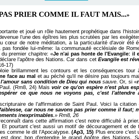
PAS PRIER COMME IL FAUT MAIS...
»
ortante et joué un rôle hautement prophétique dans l'histoir
t devenue l'une des épîtres les plus scrutées par les exégètes
u cœur de notre méditation, a la particularité d'avoir été é
 pas fondée lui-même: la communauté ecclésiale de Rome.
du premier chapitre: «
Je n'ai pas honte de l'Evangile: il
déclare l'apôtre des Nations. Car dans cet
Evangile est révé
6-17)
loie brillamment les contours et les conséquences tour 
mme face au mal
et au péché qu'il ne désire pas toujours
mai
e
l'amour sans condition de Dieu qui nous
sauve
. Or, si «
 Paul. (Rm8, 24) Mais
voir ce qu'on espère n'est plus es
spérer ce que nous ne voyons pas, c’est l'attendre 
 scripturaire de l'affirmation de Saint Paul. Voici la citatio
e faiblesse, car nous ne savons pas prier comme il faut; 
ements inexprimables
.» Rm8, 26
connaît dans cette affirmation c'est notre difficulté à prier.
 Et pourtant c'est aussi un motif de découragement
et de 
des comme le dit l'Apocalypse.
(Ap3, 15)
Plus encore c'est 
 est donc
bon d'entendre le grand Apôtre des Nations, S