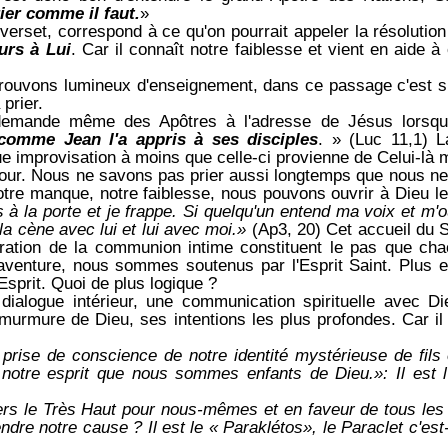
ier comme il faut.
»
verset, correspond à ce qu'on pourrait appeler la résolution 
ours à Lui
. Car il connaît notre faiblesse et vient
en aide à 
ouvons lumineux d'enseignement, dans ce passage c'est sur
 prier.
a demande
même des Apôtres à l'adresse de Jésus lorsqu'il
comme Jean l'a appris à ses disciples
. » (Luc 11,1) L
que improvisation à moins que celle-ci provienne de Celui-là
our. Nous ne savons pas prier aussi longtemps que nous ne
tre manque, notre faiblesse, nous pouvons ouvrir à Dieu l
 à la porte et je frappe. Si quelqu'un entend ma voix et m'ou
la cène avec lui et lui avec moi.»
(Ap3, 20) Cet accueil du S
ration de la communion intime constituent le pas que cha
 aventure, nous sommes soutenus par l'Esprit Saint. Plus 
'Esprit. Quoi de plus logique ?
dialogue intérieur, une communication spirituelle avec Die
 murmure de Dieu, ses intentions les plus profondes. Car i
 prise de conscience de notre identité
mystérieuse de fils 
 notre esprit que nous sommes enfants de Dieu.»: Il est l'
vers le Très Haut
pour nous-mêmes et en faveur de tous
les
ndre notre cause ? Il est le « Paraklétos», le Paraclet c'est-