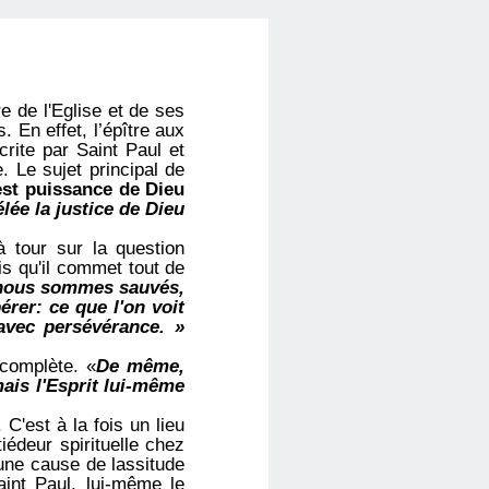
e de l'Eglise et de
ses
. En effet, l’épître aux
crite par Saint Paul et
 Le sujet principal de
 est puissance de Dieu
lée la justice de Dieu
à tour sur la question
s qu'il commet tout de
nous sommes sauvés,
pérer: ce que
l'on voit
avec persévérance. »
n complète. «
De même,
mais l'Esprit lui-même
 C'est à la fois un lieu
tiédeur spirituelle chez
une cause de lassitude
aint Paul, lui-même le