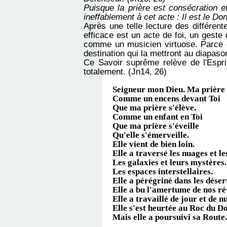
Puisque la prière est consécration et
ineffablement à cet acte : Il est le D
Après une telle lecture des
différent
efficace est un acte de foi, un geste 
comme un musicien virtuose. Parce qu'
destination qui la mettront au diapaso
Ce Savoir suprême relève de l'Esprit
totalement. (Jn14, 26)
Seigneur mon Dieu. Ma prière v
Comme un encens devant Toi
Que ma prière s'élève.
Comme un enfant en Toi
Que ma prière s'éveille
Qu'elle s'émerveille.
Elle vient de bien loin.
Elle a traversé les nuages et le
Les galaxies et leurs mystères.
Les espaces interstellaires.
Elle a pérégriné dans les déser
Elle a bu l'amertume de nos ré
Elle a travaillé de jour et de n
Elle s'est heurtée au Roc du D
Mais elle a poursuivi sa Route.