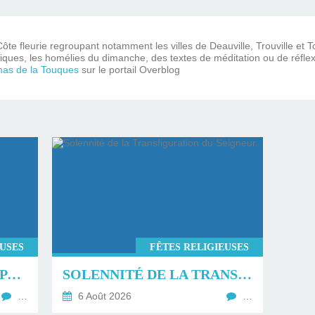
ôte fleurie regroupant notamment les villes de Deauville, Trouville et 
iques, les homélies du dimanche, des textes de méditation ou de réflex
mas de la Touques
sur le portail Overblog
EUSES
FÊTES RELIGIEUSES
LA TRANSFIGURATION PAR GLORIOUS.
SOLENNITÉ DE LA TRANSFIGURATION DU SEIGNEUR.
…
6 Août 2026
…