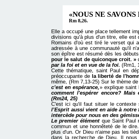
«NOUS NE SAVONS 
Rm 8,26.
Elle a occupé une place tellement imp
divisions qu'à plus d'un titre, elle es
Romains d'où est tiré le verset qui a
adressée à une communauté qu'il n'a
son épître est résumé dès les débuts
pour le salut de quiconque croit. »
par la foi et en vue de la foi.
(Rm1, 1
Cette thématique, saint Paul en dép
préoccupante de
la liberté de l'ho
même, (Rm 7,13-25)
Sur le thème d
c’est en espérance,
» explique saint
comment l'espérer encore? Mais e
(Rm24, 25)
C'est ici qu'il faut situer le contexte
l’Esprit aussi vient en aide à notr
intercède pour nous en des gémiss
Le premier élément
que Saint Paul re
commun et une honnêteté de le dire.
plus d'un. Or Dieu n'aime pas les tiè
dans la recherche de Dieu. Il nous