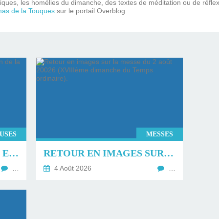
iques, les homélies du dimanche, des textes de méditation ou de réflex
mas de la Touques
sur le portail Overblog
EUSES
MESSES
RETOUR SUR LA MESSE ET LA BÉNÉDICTION DE LA FÊTE DE LA MER À TROUVILLE SUR MER.
RETOUR EN IMAGES SUR LA MESSE DU 2 AOÛT 20026 (XVIIIÈME DIMANCHE DU TEMPS ORDINAIRE).
…
4 Août 2026
…