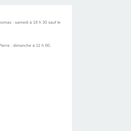
homas : samedi à 18 h 30 sauf le
ierre : dimanche à 11 h 00,