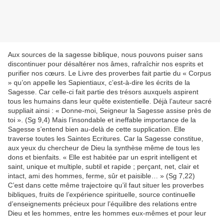
Aux sources de la sagesse biblique, nous pouvons puiser sans
discontinuer pour désaltérer nos âmes, rafraîchir nos esprits et
purifier nos cœurs. Le Livre des proverbes fait partie du « Corpus
» qu’on appelle les Sapientiaux, c’est-à-dire les écrits de la
Sagesse. Car celle-ci fait partie des trésors auxquels aspirent
tous les humains dans leur quête existentielle. Déjà l’auteur sacré
suppliait ainsi : « Donne-moi, Seigneur la Sagesse assise près de
toi ». (Sg 9,4) Mais l’insondable et ineffable importance de la
Sagesse s’entend bien au-delà de cette supplication. Elle
traverse toutes les Saintes Ecritures. Car la Sagesse constitue,
aux yeux du chercheur de Dieu la synthèse même de tous les
dons et bienfaits. « Elle est habitée par un esprit intelligent et
saint, unique et multiple, subtil et rapide ; perçant, net, clair et
intact, ami des hommes, ferme, sûr et paisible… » (Sg 7,22)
C’est dans cette même trajectoire qu’il faut situer les proverbes
bibliques, fruits de l’expérience spirituelle, source continuelle
d’enseignements précieux pour l’équilibre des relations entre
Dieu et les hommes, entre les hommes eux-mêmes et pour leur