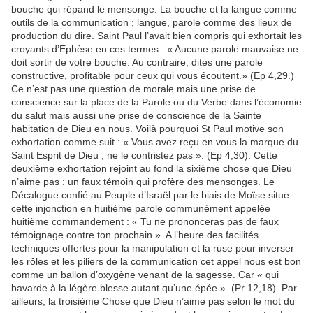
bouche qui répand le mensonge. La bouche et la langue comme
outils de la communication ; langue, parole comme des lieux de
production du dire. Saint Paul l’avait bien compris qui exhortait les
croyants d’Ephèse en ces termes : « Aucune parole mauvaise ne
doit sortir de votre bouche. Au contraire, dites une parole
constructive, profitable pour ceux qui vous écoutent.» (Ep 4,29.)
Ce n’est pas une question de morale mais une prise de
conscience sur la place de la Parole ou du Verbe dans l’économie
du salut mais aussi une prise de conscience de la Sainte
habitation de Dieu en nous. Voilà pourquoi St Paul motive son
exhortation comme suit : « Vous avez reçu en vous la marque du
Saint Esprit de Dieu ; ne le contristez pas ». (Ep 4,30). Cette
deuxième exhortation rejoint au fond la sixième chose que Dieu
n’aime pas : un faux témoin qui profère des mensonges. Le
Décalogue confié au Peuple d’Israël par le biais de Moïse situe
cette injonction en huitième parole communément appelée
huitième commandement : « Tu ne prononceras pas de faux
témoignage contre ton prochain ». A l’heure des facilités
techniques offertes pour la manipulation et la ruse pour inverser
les rôles et les piliers de la communication cet appel nous est bon
comme un ballon d’oxygène venant de la sagesse. Car « qui
bavarde à la légère blesse autant qu’une épée ». (Pr 12,18). Par
ailleurs, la troisième Chose que Dieu n’aime pas selon le mot du