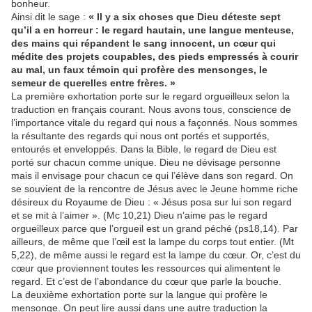
bonheur.
Ainsi dit le sage :
« Il y a six choses que Dieu déteste sept
qu’il a en horreur : le regard hautain, une langue menteuse,
des mains qui répandent le sang innocent, un cœur qui
médite des projets coupables, des pieds empressés à courir
au mal, un faux témoin qui profère des mensonges, le
semeur de querelles entre frères. »
La première exhortation porte sur le regard orgueilleux selon la
traduction en français courant. Nous avons tous, conscience de
l’importance vitale du regard qui nous a façonnés. Nous sommes
la résultante des regards qui nous ont portés et supportés,
entourés et enveloppés. Dans la Bible, le regard de Dieu est
porté sur chacun comme unique. Dieu ne dévisage personne
mais il envisage pour chacun ce qui l’élève dans son regard. On
se souvient de la rencontre de Jésus avec le Jeune homme riche
désireux du Royaume de Dieu : « Jésus posa sur lui son regard
et se mit à l’aimer ». (Mc 10,21) Dieu n’aime pas le regard
orgueilleux parce que l’orgueil est un grand péché (ps18,14). Par
ailleurs, de même que l’œil est la lampe du corps tout entier. (Mt
5,22), de même aussi le regard est la lampe du cœur. Or, c’est du
cœur que proviennent toutes les ressources qui alimentent le
regard. Et c’est de l’abondance du cœur que parle la bouche.
La deuxième exhortation porte sur la langue qui profère le
mensonge. On peut lire aussi dans une autre traduction la