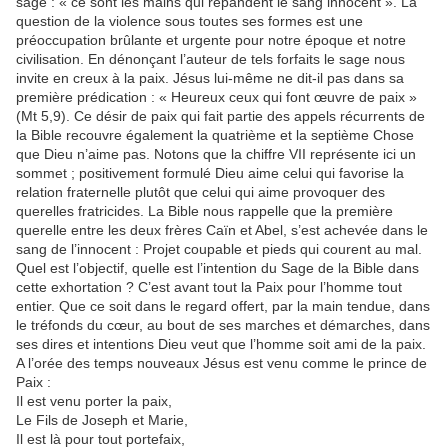
sage : « ce sont les mains qui répandent le sang innocent ». La
question de la violence sous toutes ses formes est une
préoccupation brûlante et urgente pour notre époque et notre
civilisation. En dénonçant l’auteur de tels forfaits le sage nous
invite en creux à la paix. Jésus lui-même ne dit-il pas dans sa
première prédication : « Heureux ceux qui font œuvre de paix »
(Mt 5,9). Ce désir de paix qui fait partie des appels récurrents de
la Bible recouvre également la quatrième et la septième Chose
que Dieu n’aime pas. Notons que la chiffre VII représente ici un
sommet ; positivement formulé Dieu aime celui qui favorise la
relation fraternelle plutôt que celui qui aime provoquer des
querelles fratricides. La Bible nous rappelle que la première
querelle entre les deux frères Caïn et Abel, s’est achevée dans le
sang de l’innocent : Projet coupable et pieds qui courent au mal.
Quel est l’objectif, quelle est l’intention du Sage de la Bible dans
cette exhortation ? C’est avant tout la Paix pour l’homme tout
entier. Que ce soit dans le regard offert, par la main tendue, dans
le tréfonds du cœur, au bout de ses marches et démarches, dans
ses dires et intentions Dieu veut que l’homme soit ami de la paix.
A l’orée des temps nouveaux Jésus est venu comme le prince de
Paix :
Il est venu porter la paix,
Le Fils de Joseph et Marie,
Il est là pour tout portefaix,