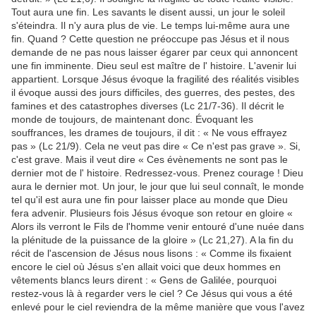
Tout aura une fin. Les savants le disent aussi, un jour le soleil
s'éteindra. Il n'y aura plus de vie. Le temps lui-même aura une
fin. Quand ? Cette question ne préoccupe pas Jésus et il nous
demande de ne pas nous laisser égarer par ceux qui annoncent
une fin imminente. Dieu seul est maître de l' histoire. L'avenir lui
appartient. Lorsque Jésus évoque la fragilité des réalités visibles
il évoque aussi des jours difficiles, des guerres, des pestes, des
famines et des catastrophes diverses (Lc 21/7-36). Il décrit le
monde de toujours, de maintenant donc. Évoquant les
souffrances, les drames de toujours, il dit : « Ne vous effrayez
pas » (Lc 21/9). Cela ne veut pas dire « Ce n'est pas grave ». Si,
c'est grave. Mais il veut dire « Ces évènements ne sont pas le
dernier mot de l' histoire. Redressez-vous. Prenez courage ! Dieu
aura le dernier mot. Un jour, le jour que lui seul connaît, le monde
tel qu'il est aura une fin pour laisser place au monde que Dieu
fera advenir. Plusieurs fois Jésus évoque son retour en gloire «
Alors ils verront le Fils de l'homme venir entouré d'une nuée dans
la plénitude de la puissance de la gloire » (Lc 21,27). A la fin du
récit de l'ascension de Jésus nous lisons : « Comme ils fixaient
encore le ciel où Jésus s'en allait voici que deux hommes en
vêtements blancs leurs dirent : « Gens de Galilée, pourquoi
restez-vous là à regarder vers le ciel ? Ce Jésus qui vous a été
enlevé pour le ciel reviendra de la même manière que vous l'avez