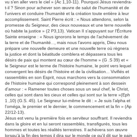
vu s'en aller vers le ciel » (Ac 1,10-11). Pourquoi Jésus reviendra-
t-il ? Sinon pour achever son œuvre de salut de l'humanité et de
l'univers et conduire l'humanité et la création toute entière à leur
accomplissement. Saint Pierre écrit : « Nous attendons, selon la
promesse du Seigneur, des cieux nouveaux et une terre nouvelle
où habite la justice » (2 P3,13). Vatican II s'appuyant sur l'Écriture
Sainte enseigne : « Nous ignorons le temps de l'achèvement de
la terre et de l'humanité..., mais nous l'avons appris, Dieu nous
prépare une nouvelle demeure et une nouvelle terre où règnera
la justice et dont la béatitude comblera et dépassera tous les
désirs de paix qui montent au cœur de l'homme » (G .S 39) et «
le Seigneur est le terme de l'histoire humaine, le point vers lequel
convergent les désirs de l'histoire et de la civilisation... Vivifiés et
rassemblés en son Esprit, nous marchons vers la consommation
de l'histoire humaine qui correspond pleinement à son dessein
d'amour : « Ramener toutes choses sous un seul chef, le Christ,
celles qui sont dans les cieux et celles qui sont sur la terre »(Eph
1 ,10) (G.S. 45). Le Seigneur lui-même le dit : « Je suis l'alpha et
l'oméga, le premier et le dernier, le commencement et la fin » (Ap
22/12-13).
Jésus est venu la première fois en serviteur souffrant. Il reviendra
dans la gloire et en lui seront rassemblés, transfigurés, tous les
hommes et toutes les réalités terrestres. Il achèvera son œuvre
lorsqu'à la fin des temps il dira sur le monde ce qu'il dit sur le pain