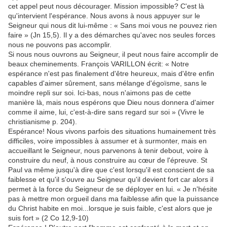
cet appel peut nous décourager. Mission impossible? C'est là
qu'intervient l'espérance. Nous avons à nous appuyer sur le
Seigneur qui nous dit lui-même : « Sans moi vous ne pouvez rien
faire » (Jn 15,5). Il y a des démarches qu'avec nos seules forces
nous ne pouvons pas accomplir.
Si nous nous ouvrons au Seigneur, il peut nous faire accomplir de
beaux cheminements. François VARILLON écrit: « Notre
espérance n'est pas finalement d'être heureux, mais d'être enfin
capables d'aimer sûrement, sans mélange d'égoïsme, sans le
moindre repli sur soi. Ici-bas, nous n'aimons pas de cette
manière là, mais nous espérons que Dieu nous donnera d'aimer
comme il aime, lui, c'est-à-dire sans regard sur soi » (Vivre le
christianisme p. 204).
Espérance! Nous vivons parfois des situations humainement très
difficiles, voire impossibles à assumer et à surmonter, mais en
accueillant le Seigneur, nous parvenons à tenir debout, voire à
construire du neuf, à nous construire au cœur de l'épreuve. St
Paul va même jusqu'à dire que c'est lorsqu'il est conscient de sa
faiblesse et qu'il s'ouvre au Seigneur qu'il devient fort car alors il
permet à la force du Seigneur de se déployer en lui. « Je n'hésite
pas à mettre mon orgueil dans ma faiblesse afin que la puissance
du Christ habite en moi...lorsque je suis faible, c'est alors que je
suis fort » (2 Co 12,9-10)