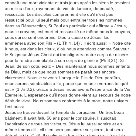
connaît une mort violente et trois jours après les siens le revoient
au milieu d'eux, rayonnant de vie, de lumière, de beauté,
ressuscité. Les disciples comprennent vite qu'il n'est pas
ressuscité pour lui seul mais pour entraîner tous les hommes
dans sa Résurrection, St Paul en particulier qui affirme « Jésus,
nous le croyons, est mort et ressuscité de même nous le croyons,
ceux qui se sont endormis, Dieu à cause de Jésus, les
emmènera avec son Fils » (1 Th 4 ,14) . Il écrit aussi: « Notre cité
à nous, est dans les cieux, d'où nous attendons comme Sauveur
le Seigneur Jésus-Christ qui transfigurera notre corps de misère
pour le rendre semblable à son corps de gloire » (Ph 3,21). St
Jean, de son côté, écrit: « Dès maintenant nous sommes enfants
de Dieu, mais ce que nous sommes ne paraît pas encore
clairement. Nous le savons: Lorsque le Fils de Dieu paraîtra,
nous serons semblables à lui, parce que nous le verrons tel qu'il
est » (1 Jn 3,2). Grâce à Jésus, nous avons l'espérance de la Vie
Éternelle. L'espérance qu'il nous donne vient au secours de notre
désir de vivre. Nous sommes confrontés à la mort, notre univers
l'est aussi.
Jésus se trouve devant le Temple de Jérusalem. Un très beau
bâtiment. Il avait fallu 50 ans pour le construire. Il suscitait
l'admiration de tous les visiteurs. Jésus lui aussi admire et en
même temps dit : «Il n'en sera pas pierre sur pierre, tout sera
détruit. » (Lc 21,6). Il souligne la fragilité de toute réalité visible.