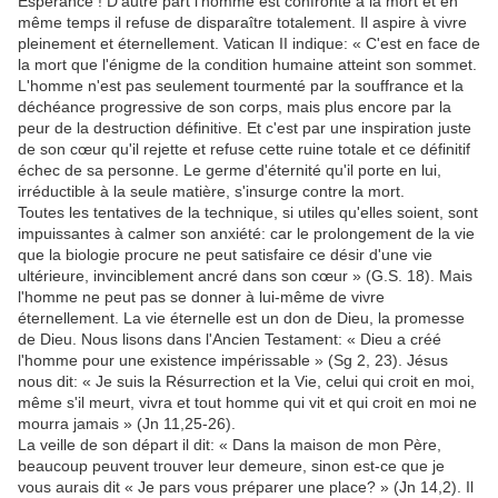
Espérance ! D'autre part l'homme est confronté à la mort et en
même temps il refuse de disparaître totalement. Il aspire à vivre
pleinement et éternellement. Vatican II indique: « C'est en face de
la mort que l'énigme de la condition humaine atteint son sommet.
L'homme n'est pas seulement tourmenté par la souffrance et la
déchéance progressive de son corps, mais plus encore par la
peur de la destruction définitive. Et c'est par une inspiration juste
de son cœur qu'il rejette et refuse cette ruine totale et ce définitif
échec de sa personne. Le germe d'éternité qu'il porte en lui,
irréductible à la seule matière, s'insurge contre la mort.
Toutes les tentatives de la technique, si utiles qu'elles soient, sont
impuissantes à calmer son anxiété: car le prolongement de la vie
que la biologie procure ne peut satisfaire ce désir d'une vie
ultérieure, invinciblement ancré dans son cœur » (G.S. 18). Mais
l'homme ne peut pas se donner à lui-même de vivre
éternellement. La vie éternelle est un don de Dieu, la promesse
de Dieu. Nous lisons dans l'Ancien Testament: « Dieu a créé
l'homme pour une existence impérissable » (Sg 2, 23). Jésus
nous dit: « Je suis la Résurrection et la Vie, celui qui croit en moi,
même s'il meurt, vivra et tout homme qui vit et qui croit en moi ne
mourra jamais » (Jn 11,25-26).
La veille de son départ il dit: « Dans la maison de mon Père,
beaucoup peuvent trouver leur demeure, sinon est-ce que je
vous aurais dit « Je pars vous préparer une place? » (Jn 14,2). Il