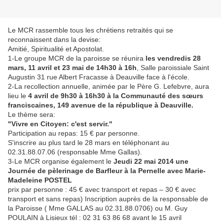
Le MCR rassemble tous les chrétiens retraités qui se
reconnaissent dans la devise:
Amitié, Spiritualité et Apostolat.
1-Le groupe MCR de la paroisse se réunira
les vendredis 28
mars, 11 avril et 23 mai de 14h30 à 16h
, Salle paroissiale Saint
Augustin 31 rue Albert Fracasse à Deauville face à l'école.
2-La recollection annuelle, animée par le Père G. Lefebvre, aura
lieu le
4 avril de 9h30 à 16h30 à la Communauté des sœurs
franciscaines, 149 avenue de la république à Deauville.
Le thème sera:
"Vivre en Citoyen: c'est servir."
Participation au repas: 15 € par personne.
S'inscrire au plus tard le 28 mars en téléphonant au
02.31.88.07.06 (responsable Mme Gallas).
3-Le MCR organise également le
Jeudi 22 mai 2014 une
Journée de pèlerinage de Barfleur à la Pernelle avec Marie-
Madeleine POSTEL
prix par personne : 45 € avec transport et repas – 30 € avec
transport et sans repas) Inscription auprès de la responsable de
la Paroisse ( Mme GALLAS au 02.31.88.0706) ou M. Guy
POULAIN à Lisieux tél : 02 31 63 86 68 avant le 15 avril