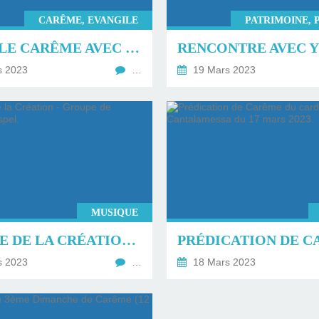
CARÊME, EVANGILE
PATRIMOINE, 
VIVRE LE CARÊME AVEC LA PAROLE DE DIEU ET ST FRANÇOIS : 4ÈME DIMANCHE DE CARÊME
s 2023
…
19 Mars 2023
MUSIQUE
PSAUME DE LA CRÉATION - GROUPE DE CHANTEURS GOSPEL.
s 2023
…
18 Mars 2023