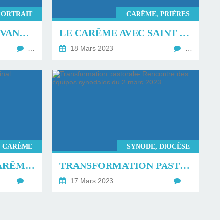
PORTRAIT
CARÊME, PRIÈRES
RENCONTRE AVEC YVANOHÉ, APPRENTI VITRAILLISTE, SPÉCIALISTE DE LA RÉNOVATION ET CRÉATION DE VITRAUX.
LE CARÊME AVEC SAINT BERNARD DE CLAIRVAUX.
…
18 Mars 2023
…
CARÊME
SYNODE, DIOCÈSE
PRÉDICATION DE CARÊME DU CARDINAL CANTALAMESSA DU 17 MARS 2023.
TRANSFORMATION PASTORALE- RENCONTRE DES ÉQUIPES SYNODALES DU 2 MARS 2023.
…
17 Mars 2023
…