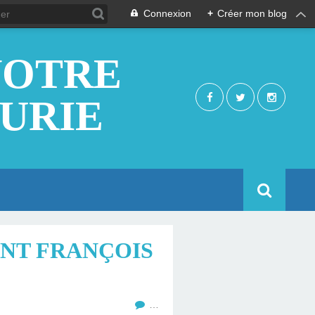
Connexion
+
Créer mon blog
NOTRE
EURIE
INT FRANÇOIS
…