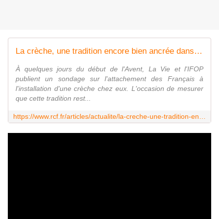
La crèche, une tradition encore bien ancrée dans les foyers | RCF
À quelques jours du début de l'Avent, La Vie et l'IFOP
publient un sondage sur l'attachement des Français à
l'installation d'une crèche chez eux. L'occasion de mesurer
que cette tradition rest...
https://www.rcf.fr/articles/actualite/la-creche-une-tradition-encore-bien-ancree-dans-les-foyers