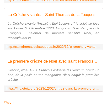
https://fr.aleteia.org/2023/12/10/la-creche-du-vatican-un-eblouissant-hommage-a-saint-francois-dassise/
La Crèche vivante. - Saint Thomas de la Touques
La Crèche vivante (Inspiré d'Eloi Leclerc : " le soleil se lève
sur Assise "). Décembre 1223. Un grand désir s'empara de
François : célébrer de manière sensible Noël, en
reconstituant la ...
http://saintthomasdelatouques.fr/2022/12/la-creche-vivante.html
La première crèche de Noël avec saint François d'Assise
Greccio, Noël 1223. François d'Assise fait venir un bœuf, un
âne, de la paille et une mangeoire. Ainsi naquit la première
crèche
https://fr.aleteia.org/2023/12/02/entrez-dans-la-premiere-creche-de-noel-avec-saint-francois-dassise/
#Avent