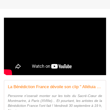
La Bénédiction France dévoile son clip " Alléluia " avec les Églises francophones
Personne n'oserait monter sur les toits du Sacré-Cœur de
Montmartre, à Paris (XVIIIe)... Et pourtant, les artistes de la
Bénédiction France l'ont fait ! Vendredi 30 septembre à 19 h,