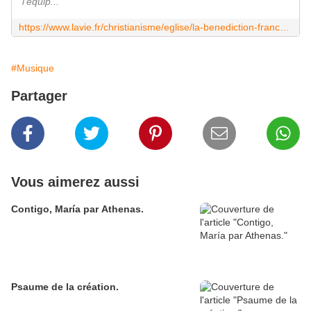
l'équip...
https://www.lavie.fr/christianisme/eglise/la-benediction-france-devoile-son-clip-alleluia-avec-les-eglises-francophones-84531.php
#Musique
Partager
Vous aimerez aussi
Contigo, María par Athenas.
Psaume de la création.