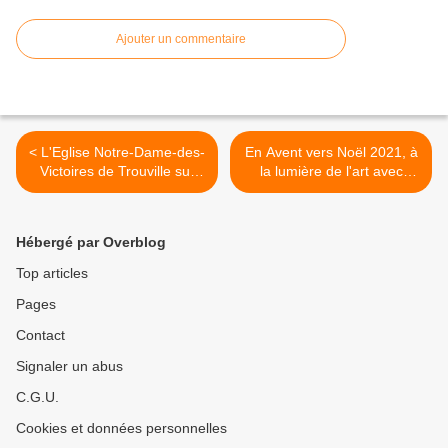
Ajouter un commentaire
< L'Eglise Notre-Dame-des-
En Avent vers Noël 2021, à
Victoires de Trouville sur
la lumière de l'art avec
mer vue....du ciel !
Narthex ! >
Hébergé par Overblog
Top articles
Pages
Contact
Signaler un abus
C.G.U.
Cookies et données personnelles