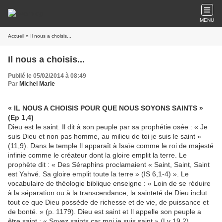
MENU
Accueil
» Il nous a choisis...
Il nous a choisis...
Publié le 05/02/2014 à 08:49
Par
Michel Marie
« IL NOUS A CHOISIS POUR QUE NOUS SOYONS SAINTS »
(Ep 1,4)
Dieu est le saint. Il dit à son peuple par sa prophétie osée : « Je
suis Dieu et non pas homme, au milieu de toi je suis le saint »
(11,9). Dans le temple Il apparaît à Isaïe comme le roi de majesté
infinie comme le créateur dont la gloire emplit la terre. Le
prophète dit : « Des Séraphins proclamaient « Saint, Saint, Saint
est Yahvé. Sa gloire emplit toute la terre » (IS 6,1-4) ». Le
vocabulaire de théologie biblique enseigne : « Loin de se réduire
à la séparation ou à la transcendance, la sainteté de Dieu inclut
tout ce que Dieu possède de richesse et de vie, de puissance et
de bonté. » (p. 1179). Dieu est saint et Il appelle son peuple a
être saint : « Soyez saints car moi je suis saint » (Lv 19,2).