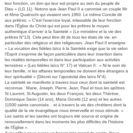
leur fonction, un don qui leur est propre au sein du peuple de
Dieu » (LG 11). Notons que Jean Paul II a canonisé un couple Mr
et Mme Quatrochi qui vivaient vers 1950. Le même Concile dit
aux prêtres: « C'est l'exercice loyal, inlassable de leur fonction
dans l'Église du Christ qui est pour les prêtres le moyen
authentique d'arriver à la Sainteté » (Le ministère et la vie des
prêtres N°13). Cela peut être dit de tous les états de vie, en
particulier des religieux et des religieuses. Jean Paul II enseigne:
« La vocation des fidèles laïcs à la Sainteté exige que la vie selon
l'Esprit s'exprime de façon particulière dans leur insertion dans
les réalités temporelles et dans leur participation aux activités
terrestres » (Les fidèles laïcs N° 17) et Vatican II : « Ni le soin de
leur famille, ni les affaires temporelles ne doivent être étrangers à
leur spiritualité » (Décret sur l'apostolat des laïcs N°4).
La sainteté se manifeste à travers tous ceux dont la sainteté est
reconnue : Marie, Joseph, Pierre, Jean, Paul et tous les apôtres.
St Laurent, St Augustin, les deux François, les deux Thérèse,
Dominique Savio (14 ans), Maria Goretti (12 ans) et les autres
11500 saints canonisés... et à travers la vie des chrétiens dont la
qualité de la vie évangélique nous émerveille et nous stimule. «
Les saints et les saintes ont toujours été source et origine de
renouvellement dans les moments les plus difficiles de l'histoire
de l'Église ».