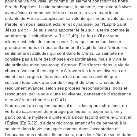
pour une vie nouvelle, et comme un élément constitutif de notre
être de Baptisés. La vie baptismale, la sainteté, consistent à vivre
avec Jésus, comme ses frères et sœurs, à vivre avec lui en
enfants du Père accomplissant sa volonté qu'il nous révèle par sa
Parole, en nous laissant éclairer et dynamiser par l'Esprit-Saint.
Jésus a dit : « Je suis venu apporter le feu sur la terre comme je
voudrais qu'il soit allumé. » (Lc 12,49). Le feu qu’il est venu
allumer est celui de l'amour pour Dieu, qu'il nous faut laisser
prendre en nous et nous enflammer. Il s'agit de faire Nôtres les
sentiments et attitudes qui sont dans le Christ. La sainteté ne
consiste pas à faire des choses extraordinaires, mais à vivre la
vie ordinaire avec beaucoup d'amour. Elle s'inscrit dans la vie de
chacun. Vatican II enseigne: « A travers les formes diverses de
vie et les charges différentes, c'est une seule sainteté que
cultivent tous ceux que conduit l'esprit de Dieu... Chacun doit
résolument avancer, selon ses propres responsabilités, dons et
ressources, par la voie d'une foi vivante, génératrice d'espérance
et ouvrière de charité » (LG 41).
S'adressant au couples mariés, il dit : « les époux chrétiens, en
vertu du sacrement de mariage par lequel ils expriment, en y
participant, le mystère d'unité et d'amour fécond entre le Christ et
l'Église (Ep 5,32), s'aident réciproquement afin de parvenir à la
sainteté dans la vie conjugale comme dans l'acceptation et
l'éducation des enfants. Ils ont ainsi, dans leur état de vie et dans