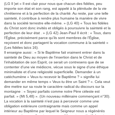
(LG Il )et « Il est clair pour nous que chacun des fidèles, peu
importe son état et son rang, est appelé à la plénitude de la vie
chrétienne et à la perfection de la charité. Au reste, par une telle
sainteté, il contribue à rendre plus humaine la manière de vivre
dans la société terrestre elle-même. » (LG 40) « Tous les fidèles
du Christ sont donc invités et obligés à poursuivre la sainteté et la
perfection de leur état . » (LG 42) Jean-Paul II écrit : « Tous, dans
l'Église, précisément parce qu'ils sont membres de l'Église,
reçoivent et donc partagent la vocation commune à la sainteté »
(Les fidèles laïcs 16).
Il enseigne aussi : « Si le Baptême fait vraiment entrer dans la
sainteté de Dieu au moyen de l'insertion dans le Christ et de
l'inhabitation de son Esprit, ce serait un contresens que de se
contenter d'une vie médiocre, vécue sous le signe d'une éthique
minimaliste et d'une religiosité superficielle. Demander à un
catéchumène « Veux-tu recevoir le Baptême ? » signifie lui
demander en même temps « Veux-tu être un Saint ? ». Cela veut
dire mettre sur sa route le caractère radical du discours sur la
montagne : « Soyez parfaits comme notre Père céleste est
parfait. » (Mt 5,48) ». (Un nouveau millénaire commençant n°30).
La vocation à la sainteté n'est pas à percevoir comme une
obligation extérieure contraignante mais comme un appel
intérieur au Baptême par lequel le Seigneur nous a régénérés