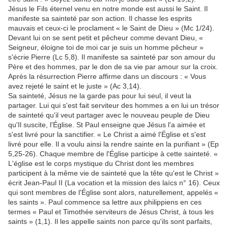
Jésus le Fils éternel venu en notre monde est aussi le Saint. Il
manifeste sa sainteté par son action. Il chasse les esprits
mauvais et ceux-ci le proclament « le Saint de Dieu » (Mc 1/24).
Devant lui on se sent petit et pêcheur comme devant Dieu, «
Seigneur, éloigne toi de moi car je suis un homme pêcheur »
s'écrie Pierre (Lc 5,8). Il manifeste sa sainteté par son amour du
Père et des hommes, par le don de sa vie par amour sur la croix.
Après la résurrection Pierre affirme dans un discours : « Vous
avez rejeté le saint et le juste » (Ac 3,14).
Sa sainteté, Jésus ne la garde pas pour lui seul, il veut la
partager. Lui qui s'est fait serviteur des hommes a en lui un trésor
de sainteté qu'il veut partager avec le nouveau peuple de Dieu
qu'Il suscite, l'Église. St Paul enseigne que Jésus l'a aimée et
s'est livré pour la sanctifier. « Le Christ a aimé l'Église et s'est
livré pour elle. Il a voulu ainsi la rendre sainte en la purifiant » (Ep
5,25-26). Chaque membre de l'Église participe à cette sainteté. «
L'église est le corps mystique du Christ dont les membres
participent à la même vie de sainteté que la tête qu'est le Christ »
écrit Jean-Paul II (La vocation et la mission des laïcs n° 16). Ceux
qui sont membres de l'Église sont alors, naturellement, appelés «
les saints ». Paul commence sa lettre aux philippiens en ces
termes « Paul et Timothée serviteurs de Jésus Christ, à tous les
saints » (1,1). Il les appelle saints non parce qu'ils sont parfaits,