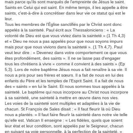
mais parce qu'ils sont marqués de l'empreinte de Jésus le saint.
Saints en Celui qui est saint. En même temps, il les appelle a être
saints, c'est-à-dire à concrétiser dans leur vie ce statut qui est le
leur.
Tous les membres de l'Église sanctifiés par le Christ sont donc
appelés à la sainteté. Paul écrit aux Thessaloniciens : « La
volonté de Dieu est que vous viviez dans la sainteté » (1 Th 4,3)
et « Dieu ne nous a pas appelés pour que nous soyons impurs
mais pour que nous vivions dans la sainteté ». (1 Th 4,7). Paul
veut leur dire : « Devenez dans votre comportement ce que vous
êtes profondément, des saints ». Il ne se lasse pas d'engager
tous les chrétiens à vivre « comme il convient à des saints » (Ep
5,3). Lors de notre baptême Jésus nous a fait renaître à sa vie. Il
nous a pris pour ses frères et sœurs. Il a fait de nous en lui des
enfants du Père et les temples de l'Esprit Saint. Il a fait de nous
des « saints » en lui le Saint. Et nous sommes tous appelés à la
sainteté. Le baptême qui nous incorpore au Christ nous incorpore
à sa sainteté, une sainteté à mettre en œuvre dans nos vies.
Les voies de la sainteté sont multiples et adaptées à la vie de
chacun. St François de Sales disait : « Il faut fleurir là où Dieu
nous a plantés. » Il faut faire fleurir la sainteté dans notre vie telle
qu'elle est. Vatican II enseigne : « Les fidèles, quels que soient
leur état et leur condition, sont appelés par le Seigneur, chacun
en suivant sa voie personnelle, à la perfection de la sainteté. »