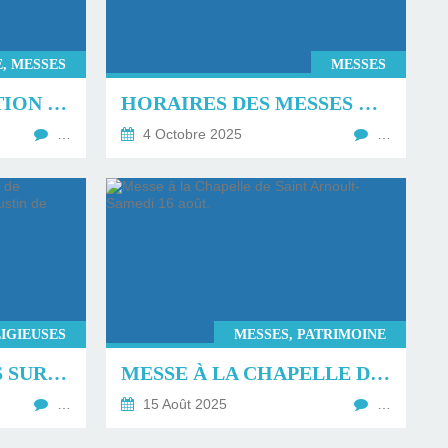
, MESSES
MESSES
MESSE D'INSTALLATION DE DIDIER-MARIE DE LOVINFOSSE ET DE L'ÉQUIPE SACERDOTALE DE LA PAROISSE NOTRE-DAME DE LA CÔTE FLEURIE.
HORAIRES DES MESSES À DEAUVILLE, TROUVILLE, TOUQUES ET VILLERVILLE (OCTOBRE 2025).
…
4 Octobre 2025
…
LIGIEUSES
MESSES, PATRIMOINE
RETOUR EN IMAGES SUR LA MESSE DE L'ASSOMPTION EN L'ÉGLISE SAINT AUGUSTIN DE DEAUVILLE.
MESSE À LA CHAPELLE DE SAINT ARNOULT-SAMEDI 16 AOÛT.
…
15 Août 2025
…