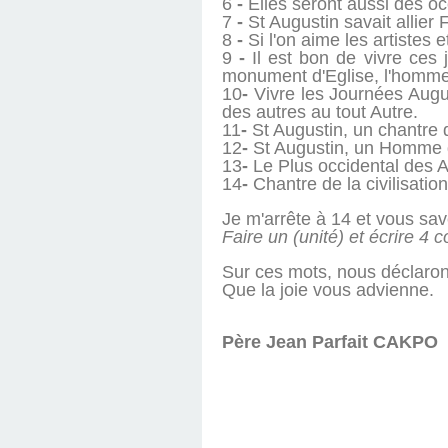
6
-
Elles seront aussi des o
7
-
St Augustin savait allier F
8
-
Si l'on aime les artistes et
9
-
Il est bon de vivre ces
monument d'Eglise, l'homme 
10
-
Vivre les Journées Augus
des autres au tout Autre.
11
-
St Augustin, un chantre 
12
-
St Augustin, un Homme 
13
-
Le Plus occidental des Af
14
-
Chantre de la civilisatio
Je m'arrête à 14 et vous save
Faire un (unité) et écrire 4
Sur ces mots, nous déclaron
Que la joie vous advienne.
Père Jean Parfait CAKPO