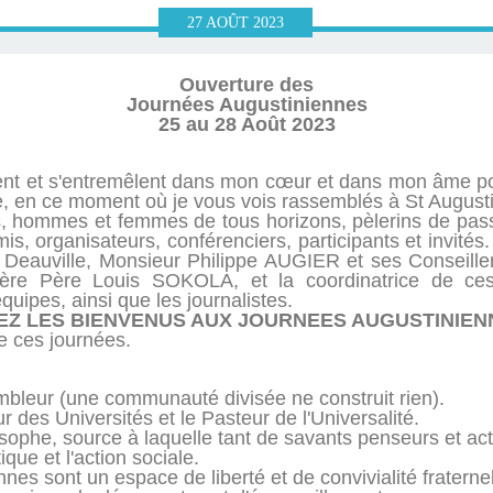
27
AOÛT
2023
Ouverture des
Journées Augustiniennes
25 au 28 Août 2023
t et s'entremêlent dans mon cœur et dans mon âme pour
 en ce moment où je vous vois rassemblés à St Augusti
s, hommes et femmes de tous horizons, pèlerins de pas
s, organisateurs, conférenciers, participants et invités.
 Deauville, Monsieur Philippe AUGIER et ses Conseillers
frère Père Louis SOKOLA, et la coordinatrice de ce
ipes, ainsi que les journalistes.
EZ LES BIENVENUS AUX JOURNEES AUGUSTINIENN
re ces journées.
mbleur (une communauté divisée ne construit rien).
 des Universités et le Pasteur de l'Universalité.
osophe, source à laquelle tant de savants penseurs et act
ique et l'action sociale.
es sont un espace de liberté et de convivialité fraternel