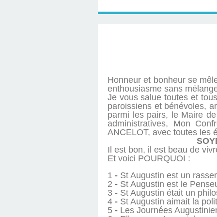
Honneur et bonheur se mêlen
enthousiasme sans mélange,
Je vous salue toutes et tou
paroissiens et bénévoles, ami
parmi les pairs, le Maire de
administratives, Mon Con
ANCELOT, avec toutes les équ
SOY
Il est bon, il est beau de viv
Et voici POURQUOI :
1
-
St Augustin est un rasse
2
-
St Augustin est le Penseur
3
-
St Augustin était un phil
4
-
St Augustin aimait la polit
5
-
Les Journées Augustinienn